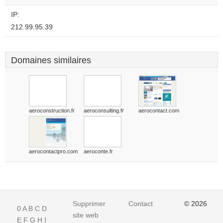
website?
IP:
212.99.95.39
Domaines similaires
aeroconstruction.fr
aeroconsulting.fr
aerocontact.com
aerocontactpro.com
aeroconte.fr
Supprimer
Contact
© 2026
0
A
B
C
D
site web
E
F
G
H
I