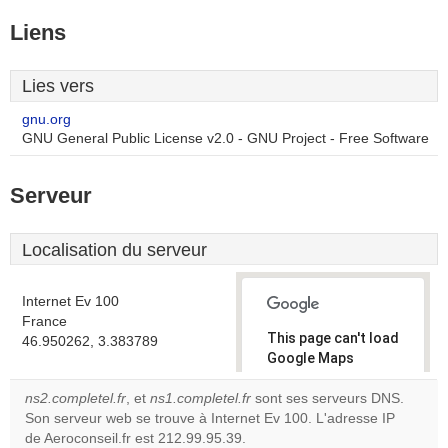
Liens
Lies vers
gnu.org
GNU General Public License v2.0 - GNU Project - Free Software
Serveur
Localisation du serveur
Internet Ev 100
France
This page can't load
46.950262, 3.383789
Google Maps
correctly.
ns2.completel.fr
, et
ns1.completel.fr
sont ses serveurs DNS.
Son serveur web se trouve à Internet Ev 100. L'adresse IP
Do you
OK
de Aeroconseil.fr est 212.99.95.39.
own this