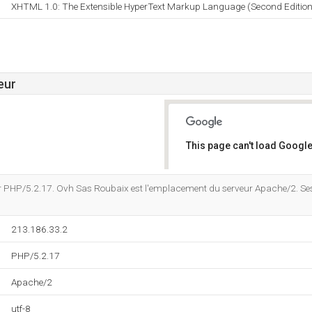
XHTML 1.0: The Extensible HyperText Markup Language (Second Edition
eur
This page can't load Google
Do you own this website?
r PHP/5.2.17. Ovh Sas Roubaix est l'emplacement du serveur Apache/2. Se
213.186.33.2
PHP/5.2.17
Apache/2
utf-8