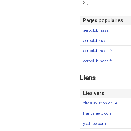
Sujets:
Pages populaires
aeroclub-nasa.fr
aeroclub-nasa.fr
aeroclub-nasa.fr
aeroclub-nasa.fr
Liens
Lies vers
olivia.aviation-civile..
france-aero.com
youtube.com