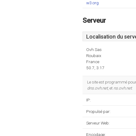
w3.org
Serveur
Localisation du serv
Ovh Sas
Roubaix
France
50.7, 3.17
Le site est programmé pou
dns.ovh.net
, et
ns.ovh.net
.
IP:
Propulsé par:
Serveur Web:
Encodage: