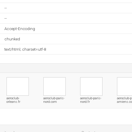
--
--
Accept-Encoding
chunked
text/html; charset=utf-8
aeroclub-
aeroclub-paris-
aeroclub-paris-
aeroclub-p
orleans.fr
nord.com
nord.fr
amiens.c