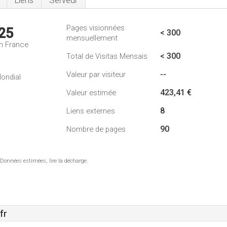
Liens
Serveur
Pages visionnées
25
< 300
mensuellement
n France
< 300
Total de Visitas Mensais
--
Valeur par visiteur
ondial
423,41 €
Valeur estimée
8
Liens externes
90
Nombre de pages
 Données estimées, lire la décharge.
fr