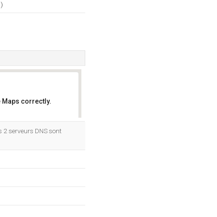
)
 Maps correctly.
OK
s 2 serveurs DNS sont