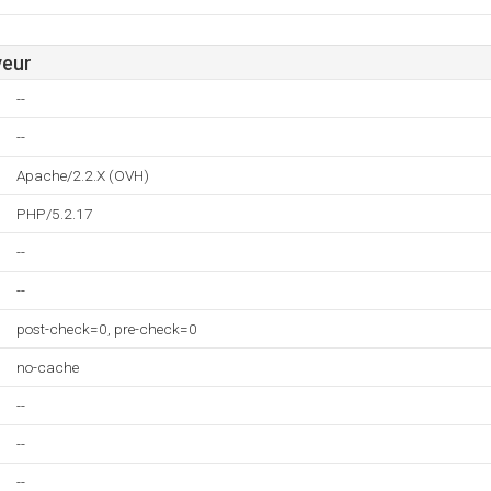
veur
--
--
Apache/2.2.X (OVH)
PHP/5.2.17
--
--
post-check=0, pre-check=0
no-cache
--
--
--