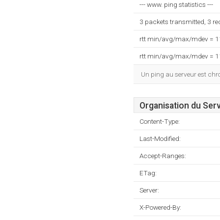
--- www. ping statistics ---
3 packets transmitted, 3 r
rtt min/avg/max/mdev = 
rtt min/avg/max/mdev = 
Un ping au serveur est ch
Organisation du Ser
Content-Type:
Last-Modified:
Accept-Ranges:
ETag:
Server:
X-Powered-By: