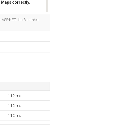
 Maps correctly.
OK
 ASP.NET. Il a 3 entrées
112 ms
112 ms
112 ms