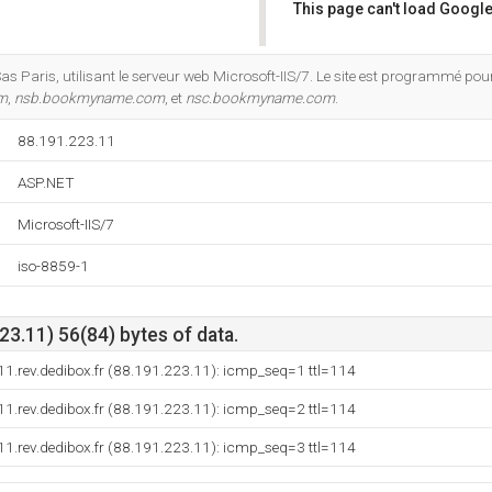
This page can't load Google
Do you own this website?
as Paris, utilisant le serveur web Microsoft-IIS/7. Le site est programmé pour
m
,
nsb.bookmyname.com
, et
nsc.bookmyname.com
.
88.191.223.11
ASP.NET
Microsoft-IIS/7
iso-8859-1
3.11) 56(84) bytes of data.
1.rev.dedibox.fr (88.191.223.11): icmp_seq=1 ttl=114
1.rev.dedibox.fr (88.191.223.11): icmp_seq=2 ttl=114
1.rev.dedibox.fr (88.191.223.11): icmp_seq=3 ttl=114