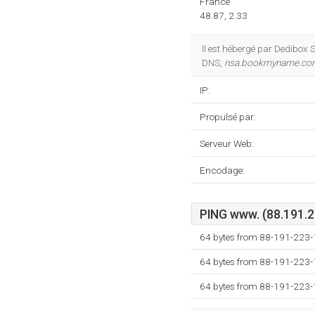
France
48.87, 2.33
Il est hébergé par Dedibox S
DNS,
nsa.bookmyname.co
IP:
Propulsé par:
Serveur Web:
Encodage:
PING www. (88.191.22
64 bytes from 88-191-223-1
64 bytes from 88-191-223-1
64 bytes from 88-191-223-1