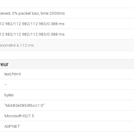
eceived, 0% packet loss, time 2000ms
112.982/112.982/112.983/0.388 ms
112.982/112.982/112.983/0.388 ms
ronométré à 112 ms.
veur
text/html
--
bytes
"6b682e5854f6cc1:0"
Microsoft-IIS/7.5
ASP.NET