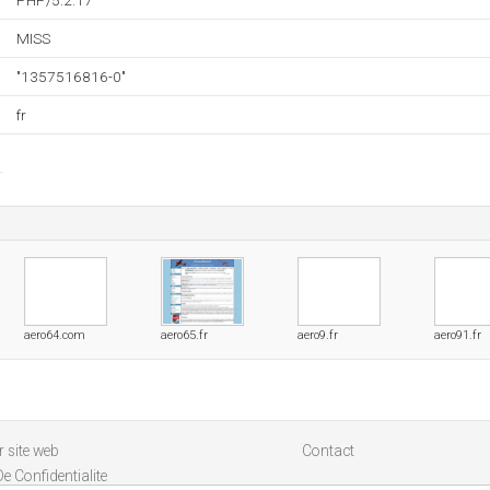
PHP/5.2.17
MISS
"1357516816-0"
fr
aero64.com
aero65.fr
aero9.fr
aero91.fr
 site web
Contact
De Confidentialite