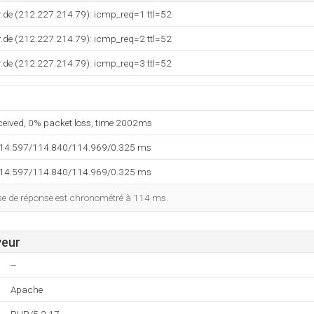
.de (212.227.214.79): icmp_req=1 ttl=52
.de (212.227.214.79): icmp_req=2 ttl=52
.de (212.227.214.79): icmp_req=3 ttl=52
eceived, 0% packet loss, time 2002ms
114.597/114.840/114.969/0.325 ms
114.597/114.840/114.969/0.325 ms
esse de réponse est chronométré à 114 ms.
veur
--
Apache