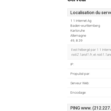
Localisation du serv
1 1 Internet Ag
Baden-wurttemberg
Karlsruhe
Allemagne
49, 8.39
Il est hébergé par 1 1 Inte
ns62.1and1.fr
, et
ns61.1an
IP:
Propulsé par:
Serveur Web:
Encodage:
PING www. (212.227.2