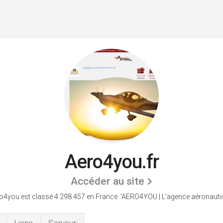
Aero4you.fr
Accéder au site
o4you est classé 4 298 457 en France.
'AERO4YOU | L'agence aéronautiq