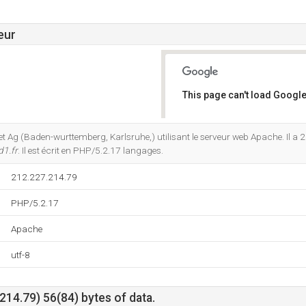
eur
This page can't load Google
Do you own this website?
rnet Ag (Baden-wurttemberg, Karlsruhe,) utilisant le serveur web Apache. Il a 
d1.fr
. Il est écrit en PHP/5.2.17 langages.
212.227.214.79
PHP/5.2.17
Apache
utf-8
14.79) 56(84) bytes of data.