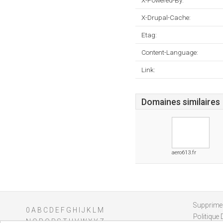
X-Powered-By:
X-Drupal-Cache:
Etag:
Content-Language:
Link:
Domaines similaires
aero613.fr
Supprimer
0
A
B
C
D
E
F
G
H
I
J
K
L
M
Politique 
N
O
P
Q
R
S
T
U
V
W
X
Y
Z