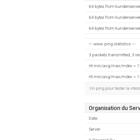
64 bytes from kundenserver
64 bytes from kundenserver
64 bytes from kundenserver
--- www. ping statistics ---
3 packets transmitted, 3 r
rtt min/avg/max/mdev = 
rtt min/avg/max/mdev = 
Un ping pour tester la vit
Organisation du Ser
Date:
Server: