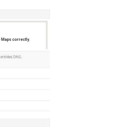
 Maps correctly.
OK
2 entrées DNS,