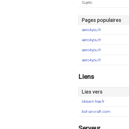
Sujets:
Pages populaires
aero4you.fr
aero4you.fr
aero4you.fr
aero4you.fr
Liens
Lies vers
ldream.free.fr
bot-aircraft.com
Serveur