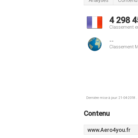
Analyses
Contenu
4 298 4
Classement e
--
Classement M
Dernière mise à jour: 21-04-2018 .
Contenu
www.Aero4you.fr