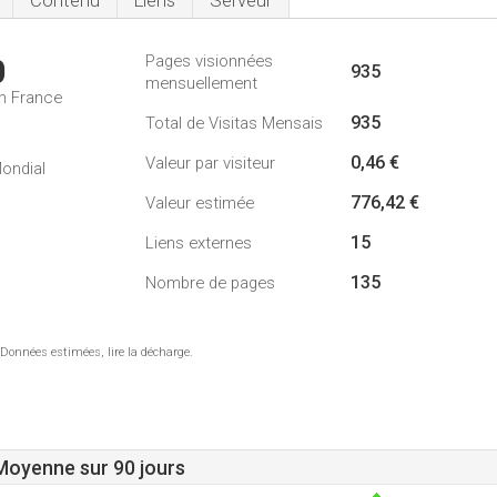
Contenu
Liens
Serveur
Pages visionnées
0
935
mensuellement
n France
935
Total de Visitas Mensais
0,46 €
Valeur par visiteur
ondial
776,42 €
Valeur estimée
15
Liens externes
135
Nombre de pages
 Données estimées, lire la décharge.
 Moyenne sur 90 jours