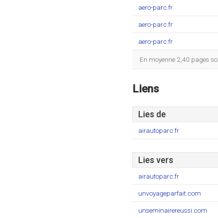
aero-parc.fr
aero-parc.fr
aero-parc.fr
En moyenne 2,40 pages sont
Liens
Lies de
airautoparc.fr
Lies vers
airautoparc.fr
unvoyageparfait.com
unseminairereussi.com