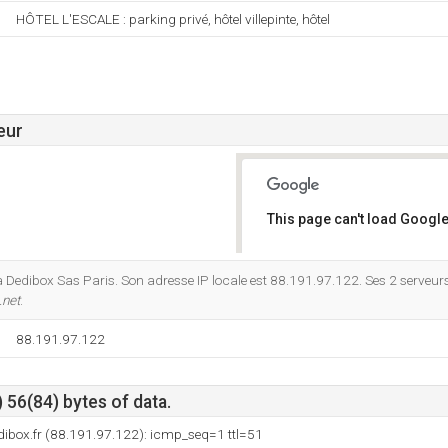
HÔTEL L'ESCALE : parking privé, hôtel villepinte, hôtel
eur
This page can't load Google
Do you own this website?
à Dedibox Sas Paris. Son adresse IP locale est 88.191.97.122. Ses 2 serveu
.net
.
88.191.97.122
 56(84) bytes of data.
ibox.fr (88.191.97.122): icmp_seq=1 ttl=51