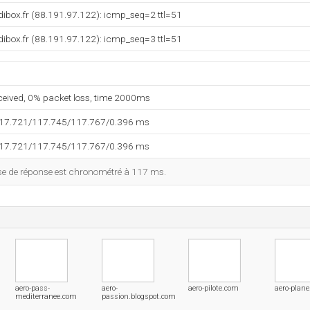
ibox.fr (88.191.97.122): icmp_seq=2 ttl=51
ibox.fr (88.191.97.122): icmp_seq=3 ttl=51
eceived, 0% packet loss, time 2000ms
117.721/117.745/117.767/0.396 ms
117.721/117.745/117.767/0.396 ms
esse de réponse est chronométré à 117 ms.
aero-pass-
aero-
aero-pilote.com
aero-plan
mediterranee.com
passion.blogspot.com