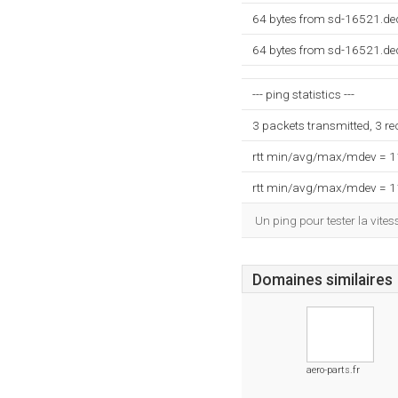
64 bytes from sd-16521.ded
64 bytes from sd-16521.ded
--- ping statistics ---
3 packets transmitted, 3 r
rtt min/avg/max/mdev = 
rtt min/avg/max/mdev = 
Un ping pour tester la vit
Domaines similaires
aero-parts.fr