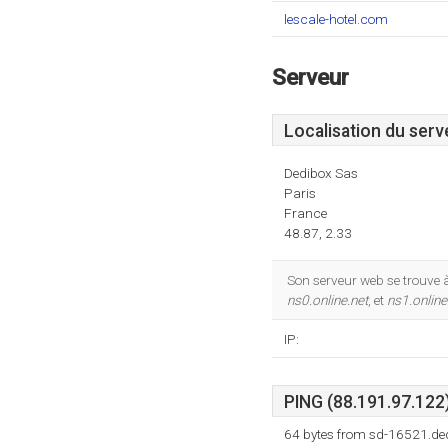
lescale-hotel.com
Serveur
Localisation du serv
Dedibox Sas
Paris
France
48.87, 2.33
Son serveur web se trouve 
ns0.online.net
, et
ns1.online
IP:
PING (88.191.97.122)
64 bytes from sd-16521.ded