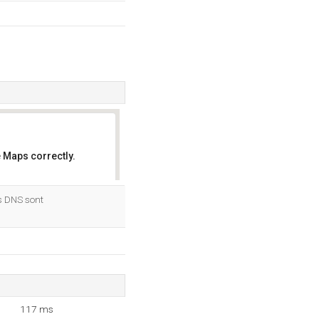
 Maps correctly.
OK
rs DNS sont
117 ms