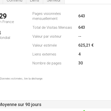
Contenu
Liens
Serveur
Pages visionnées
29
643
mensuellement
n France
643
Total de Visitas Mensais
4
--
Valeur par visiteur
ondial
625,21 €
Valeur estimée
4
Liens externes
30
Nombre de pages
 Données estimées, lire la décharge.
 Moyenne sur 90 jours