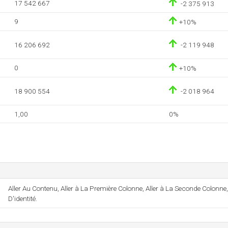
17 542 667
-2 375 913
9
+10%
16 206 692
-2 119 948
0
+10%
18 900 554
-2 018 964
1,00
0%
Aller Au Contenu, Aller à La Première Colonne, Aller à La Seconde Colonne,
D'identité.