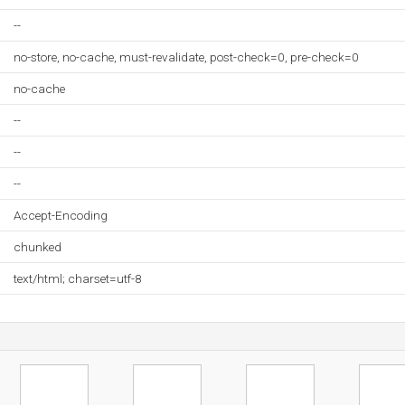
--
no-store, no-cache, must-revalidate, post-check=0, pre-check=0
no-cache
--
--
--
Accept-Encoding
chunked
text/html; charset=utf-8