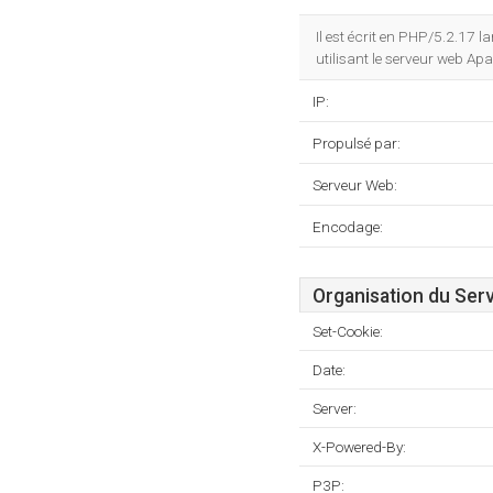
Il est écrit en PHP/5.2.17 
utilisant le serveur web Ap
IP:
Propulsé par:
Serveur Web:
Encodage:
Organisation du Ser
Set-Cookie:
Date:
Server:
X-Powered-By:
P3P: