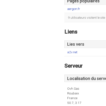
Pages populaires
aergon.fr
9 utilisateurs visitent le 
Liens
Lies vers
a2v.net
Serveur
Localisation du serv
Ovh Sas
Roubaix
France
50.7, 3.17