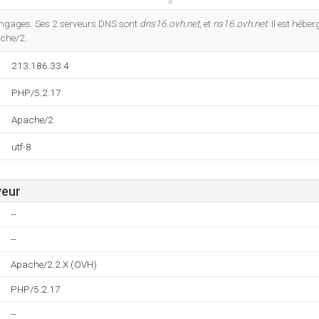
Do you own this website?
langages. Ses 2 serveurs DNS sont
dns16.ovh.net
, et
ns16.ovh.net
. Il est héb
ache/2.
213.186.33.4
PHP/5.2.17
Apache/2
utf-8
veur
--
--
Apache/2.2.X (OVH)
PHP/5.2.17
--