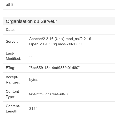
utf-8
Organisation du Serveur
Date:
--
Apache/2.2.16 (Unix) mod_ssl/2.2.16
Server:
OpenSSL/0.9.8g mod-xslt/1.3.9
Last-
--
Modified:
ETag:
"6bc859-18d-4ad985fe01d80"
Accept-
bytes
Ranges:
Content-
text/html; charset=utf-8
Type:
Content-
3124
Length: