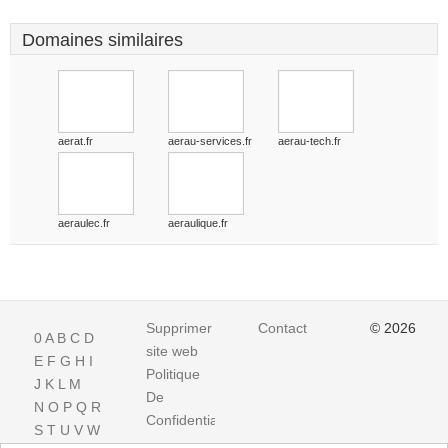
Domaines similaires
aerat.fr
aerau-services.fr
aerau-tech.fr
aeraulec.fr
aeraulique.fr
Supprimer
Contact
© 2026
0
A
B
C
D
site web
E
F
G
H
I
Politique
J
K
L
M
De
N
O
P
Q
R
Confidentialite
S
T
U
V
W