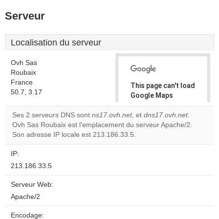
Serveur
Localisation du serveur
Ovh Sas
Roubaix
France
This page can't load
50.7, 3.17
Google Maps
correctly.
Ses 2 serveurs DNS sont
ns17.ovh.net
, et
dns17.ovh.net
.
Ovh Sas Roubaix est l'emplacement du serveur Apache/2.
Do you
OK
Son adresse IP locale est 213.186.33.5.
own this
website?
IP:
213.186.33.5
Serveur Web:
Apache/2
Encodage: