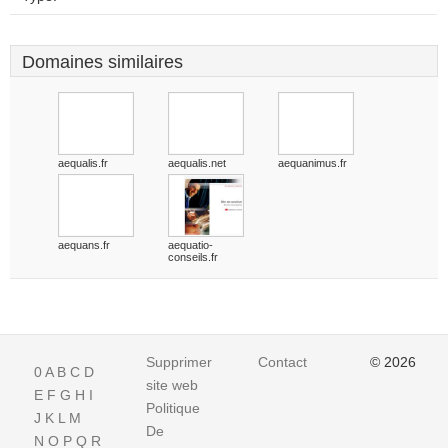
Domaines similaires
aequalis.fr
aequalis.net
aequanimus.fr
aequans.fr
aequatio-
conseils.fr
Supprimer
Contact
© 2026
0
A
B
C
D
site web
E
F
G
H
I
Politique
J
K
L
M
De
N
O
P
Q
R