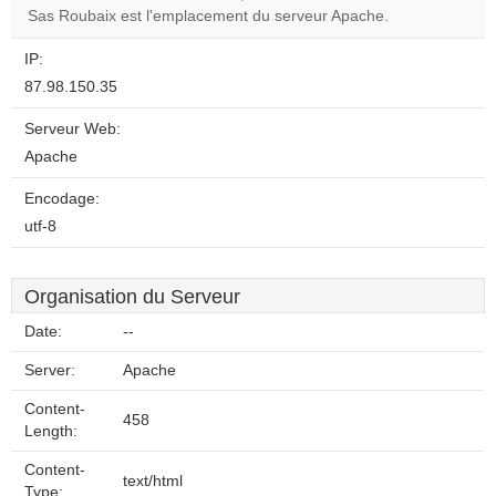
OK
Sas Roubaix est l'emplacement du serveur Apache.
own this
website?
IP:
87.98.150.35
Serveur Web:
Apache
Encodage:
utf-8
Organisation du Serveur
Date:
--
Server:
Apache
Content-
458
Length:
Content-
text/html
Type: