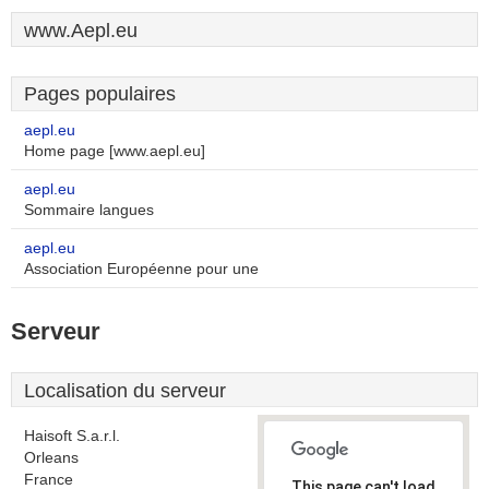
www.Aepl.eu
Pages populaires
aepl.eu
Home page [www.aepl.eu]
aepl.eu
Sommaire langues
aepl.eu
Association Européenne pour une
Serveur
Localisation du serveur
Haisoft S.a.r.l.
Orleans
France
This page can't load