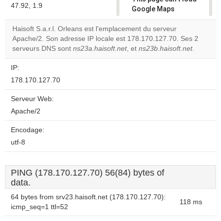
47.92, 1.9
Google Maps
correctly.
Haisoft S.a.r.l. Orleans est l'emplacement du serveur
Apache/2. Son adresse IP locale est 178.170.127.70. Ses 2
Do you
OK
serveurs DNS sont
ns23a.haisoft.net
, et
own this
ns23b.haisoft.net
.
website?
IP:
178.170.127.70
Serveur Web:
Apache/2
Encodage:
utf-8
PING (178.170.127.70) 56(84) bytes of
data.
64 bytes from srv23.haisoft.net (178.170.127.70):
118 ms
icmp_seq=1 ttl=52