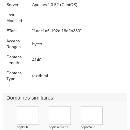
Server:
Apache/2.0.52 (CentOS)
Last-
--
Modified:
ETag:
"1aec1a6-102c-18d2a380"
Accept-
bytes
Ranges:
Content-
4140
Length:
Content-
text/html
Type:
Domaines similaires
aepler.fr
aeplesentier.fr
aeplv24.fr