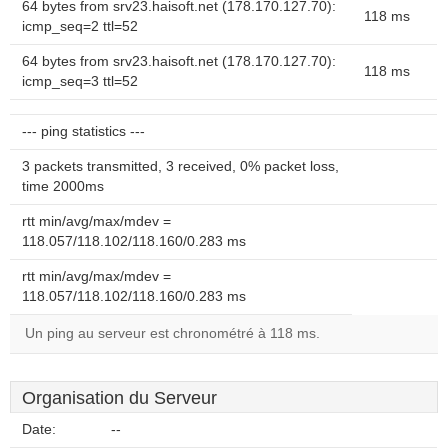
64 bytes from srv23.haisoft.net (178.170.127.70):
118 ms
icmp_seq=2 ttl=52
64 bytes from srv23.haisoft.net (178.170.127.70):
118 ms
icmp_seq=3 ttl=52
--- ping statistics ---
3 packets transmitted, 3 received, 0% packet loss,
time 2000ms
rtt min/avg/max/mdev =
118.057/118.102/118.160/0.283 ms
rtt min/avg/max/mdev =
118.057/118.102/118.160/0.283 ms
Un ping au serveur est chronométré à 118 ms.
Organisation du Serveur
Date:
--