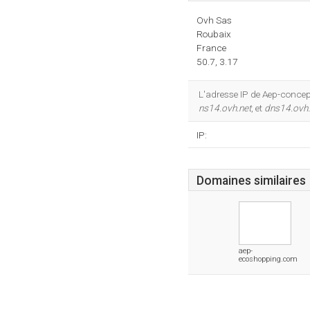
Ovh Sas
Roubaix
France
50.7, 3.17
L'adresse IP de Aep-concep
ns14.ovh.net
, et
dns14.ovh.
IP:
Domaines similaires
aep-
ecoshopping.com