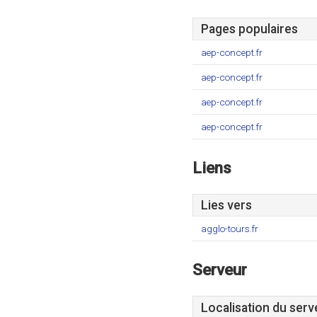
Pages populaires
aep-concept.fr
aep-concept.fr
aep-concept.fr
aep-concept.fr
Liens
Lies vers
agglo-tours.fr
Serveur
Localisation du serv