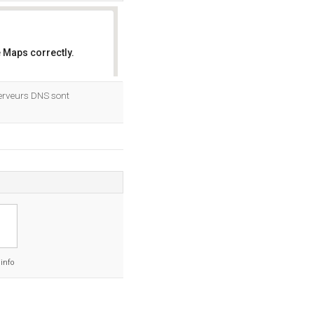
 Maps correctly.
OK
serveurs DNS sont
.info