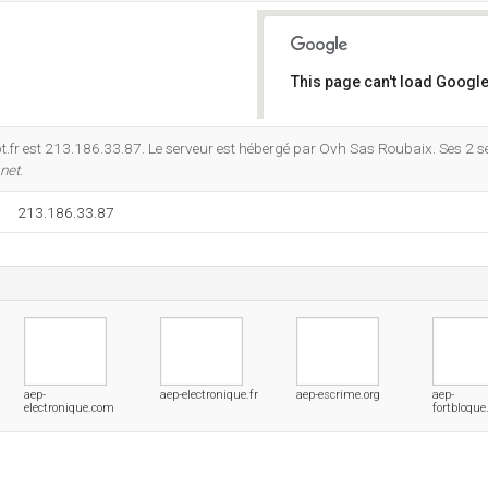
This page can't load Google
Do you own this website?
t.fr est 213.186.33.87. Le serveur est hébergé par Ovh Sas Roubaix. Ses 2 
net
.
213.186.33.87
aep-
aep-electronique.fr
aep-escrime.org
aep-
electronique.com
fortbloque