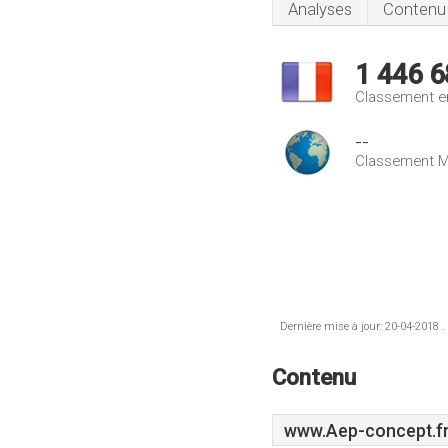
Analyses
Contenu
1 446 6
Classement e
--
Classement M
Dernière mise à jour: 20-04-2018 .
Contenu
www.Aep-concept.f