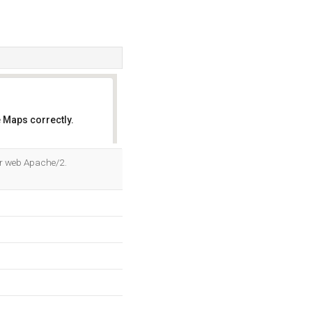
 Maps correctly.
OK
eur web Apache/2.