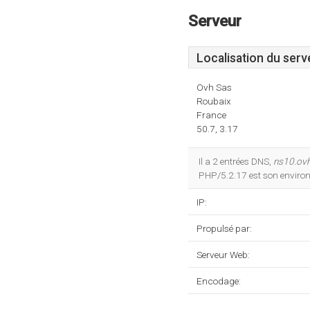
Serveur
Localisation du serv
Ovh Sas
Roubaix
France
50.7, 3.17
Il a 2 entrées DNS,
ns10.ovh
PHP/5.2.17 est son enviro
IP:
Propulsé par:
Serveur Web:
Encodage: