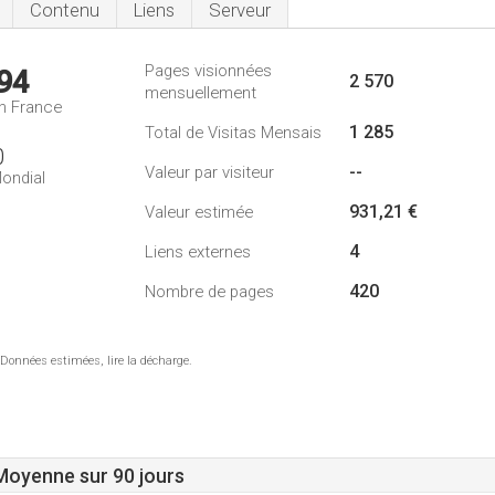
Contenu
Liens
Serveur
Pages visionnées
94
2 570
mensuellement
n France
1 285
Total de Visitas Mensais
0
--
Valeur par visiteur
ondial
931,21 €
Valeur estimée
4
Liens externes
420
Nombre de pages
 Données estimées, lire la décharge.
 Moyenne sur 90 jours