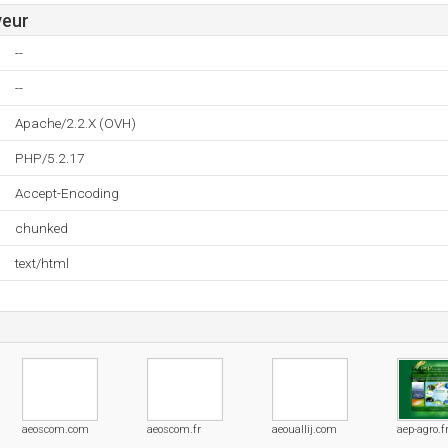
veur
--
--
Apache/2.2.X (OVH)
PHP/5.2.17
Accept-Encoding
chunked
text/html
aeoscom.com
aeoscom.fr
aeouallij.com
aep-agro.f