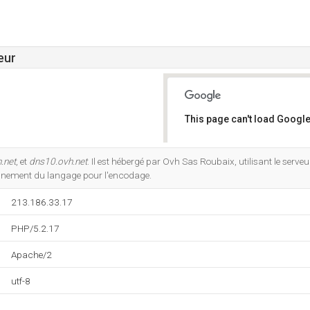
eur
This page can't load Google
Do you own this website?
.net
, et
dns10.ovh.net
. Il est hébergé par Ovh Sas Roubaix, utilisant le serv
nnement du langage pour l'encodage.
213.186.33.17
PHP/5.2.17
Apache/2
utf-8