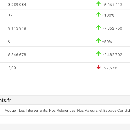
8 539 084
-5 061 213
17
+100%
9 113 948
-7 052 750
0
+50%
8 346 678
-2 482 702
2,00
-27,67%
ts.fr
Accueil, Les Intervenants, Nos Références, Nos Valeurs, et Espace Candid