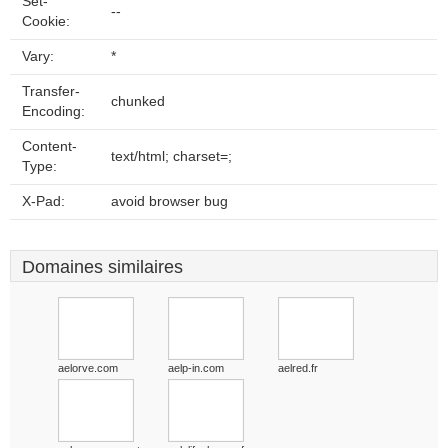
Set-
--
Cookie:
Vary:
*
Transfer-
chunked
Encoding:
Content-
text/html; charset=;
Type:
X-Pad:
avoid browser bug
Domaines similaires
aelorve.com
aelp-in.com
aelred.fr