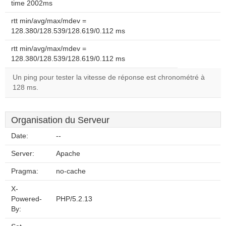
time 2002ms
rtt min/avg/max/mdev =
128.380/128.539/128.619/0.112 ms
rtt min/avg/max/mdev =
128.380/128.539/128.619/0.112 ms
Un ping pour tester la vitesse de réponse est chronométré à
128 ms.
Organisation du Serveur
Date:
--
Server:
Apache
Pragma:
no-cache
X-
Powered-
PHP/5.2.13
By: