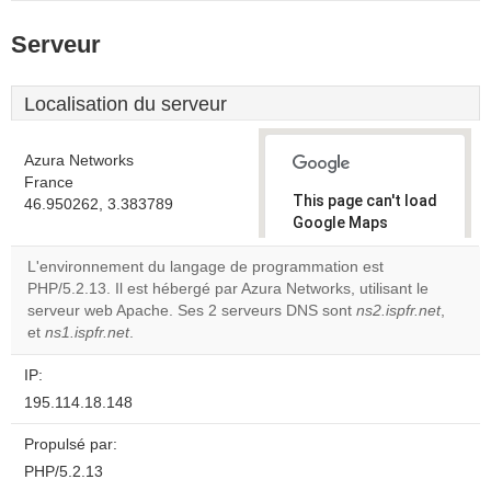
Serveur
Localisation du serveur
Azura Networks
France
This page can't load
46.950262, 3.383789
Google Maps
correctly.
L'environnement du langage de programmation est
PHP/5.2.13. Il est hébergé par Azura Networks, utilisant le
Do you
OK
serveur web Apache. Ses 2 serveurs DNS sont
own this
ns2.ispfr.net
,
website?
et
ns1.ispfr.net
.
IP:
195.114.18.148
Propulsé par:
PHP/5.2.13