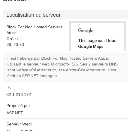
Localisation du serveur
Block For Noc Hosted Servers
Attica
Grèce
This page can't load
38, 23.73
Google Maps
correctly.
Il est hébergé par Block For Noc Hosted Servers Attica,
utilisant le serveur web Microsoft-IIS/6. Ses 2 serveurs DNS
Do you
OK
sont
webcpw04.internet.gr
, et
webcpw04a.internet.gr
own this
. Il est
website?
écrit en ASP.NET langages.
IP:
62.1.213.192
Propulsé par:
ASP.NET
Serveur Web: