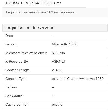
158.155/161.917/164.139/2.694 ms
Le ping au serveur donna 163 ms réponses.
Organisation du Serveur
Date:
--
Server:
Microsoft-IIS/6.0
MicrosoftOfficeWebServer:
5.0_Pub
X-Powered-By:
ASP.NET
Content-Length:
21402
Content-Type:
text/html; Charset=windows-1250
Expires:
--
Set-Cookie:
--
Cache-control:
private