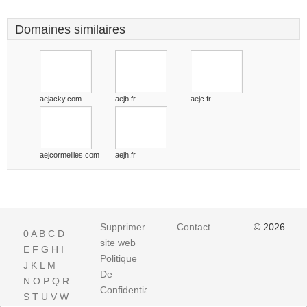
Domaines similaires
aejacky.com
aejb.fr
aejc.fr
aejcormeilles.com
aejh.fr
Supprimer
Contact
© 2026
0
A
B
C
D
site web
E
F
G
H
I
Politique
J
K
L
M
De
N
O
P
Q
R
Confidentialite
S
T
U
V
W