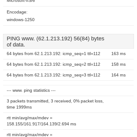
Microsoft-IIS/6
Encodage:
windows-1250
PING www. (62.1.213.192) 56(84) bytes
of data.
64 bytes from 62.1.213.192: icmp_seq=1 ttl=112
163 ms
64 bytes from 62.1.213.192: icmp_seq=2 ttl=112
158 ms
64 bytes from 62.1.213.192: icmp_seq=3 ttl=112
164 ms
--- www. ping statistics ---
3 packets transmitted, 3 received, 0% packet loss,
time 1999ms
rtt min/avg/max/mdev =
158.155/161.917/164.139/2.694 ms
rtt min/avg/max/mdev =