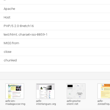
--
Apache
Host
PHP/5.2.0-8+etch16
text/html; charset=iso-8859-1
MISS from
close
chunked
aefe-ien-
aefe-
aefe-proche-
aefe-
madagascar.mg
interlangues.org
orient.net
zoneafriqu