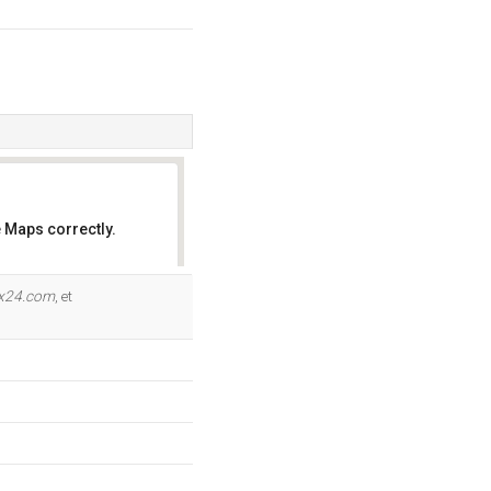
 Maps correctly.
OK
7x24.com
, et