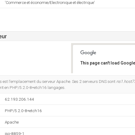
'Commerce et économie/Electronique et électrique'
eur
This page can't load Google
Do you own this website?
 est l'emplacement du serveur Apache. Ses 2 serveurs DNS sont
ns1.host
 écrit en PHP/5.2.0-8+etch16 langages.
62.193.206.144
PHP/5.2.0-8+etch16
Apache
iso-8859-1