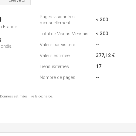
Serveur
Pages visionnées
9
< 300
mensuellement
n France
< 300
Total de Visitas Mensais
9
--
Valeur par visiteur
ondial
377,12 €
Valeur estimée
17
Liens externes
--
Nombre de pages
 Données estimées, lire la décharge.