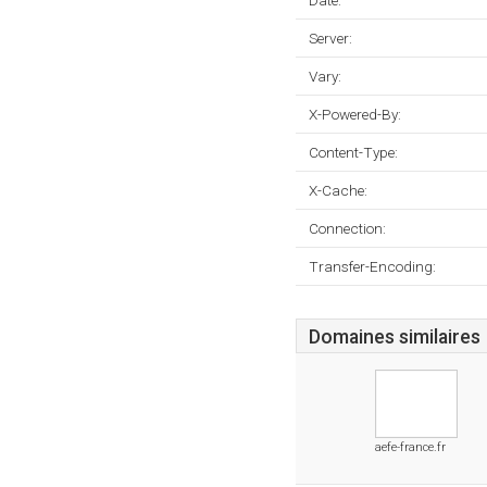
Date:
Server:
Vary:
X-Powered-By:
Content-Type:
X-Cache:
Connection:
Transfer-Encoding:
Domaines similaires
aefe-france.fr