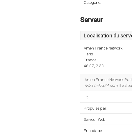
Catégorie:
Serveur
Localisation du serv
Amen France Network
Paris
France
48.87, 2.33
Amen France Network Paris
ns2.host7x24.com
. Il est
IP:
Propulsé par:
Serveur Web:
Encodage: