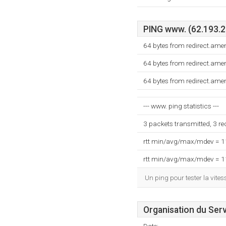
PING www. (62.193.20
64 bytes from redirect.am
64 bytes from redirect.am
64 bytes from redirect.am
--- www. ping statistics ---
3 packets transmitted, 3 r
rtt min/avg/max/mdev = 
rtt min/avg/max/mdev = 
Un ping pour tester la vit
Organisation du Ser