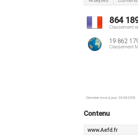
Analyses
Contenu
864 18
Classement e
19 862 17
Classement M
Dernière mise à jour: 20-04-2018 .
Contenu
www.Aefd.fr