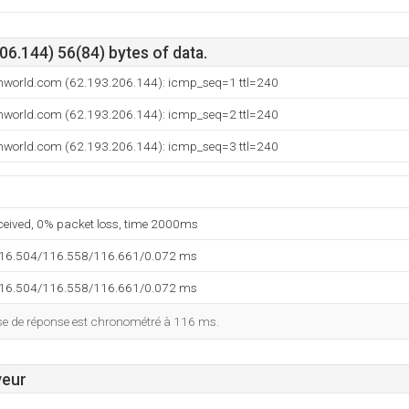
6.144) 56(84) bytes of data.
enworld.com (62.193.206.144): icmp_seq=1 ttl=240
enworld.com (62.193.206.144): icmp_seq=2 ttl=240
enworld.com (62.193.206.144): icmp_seq=3 ttl=240
eceived, 0% packet loss, time 2000ms
116.504/116.558/116.661/0.072 ms
116.504/116.558/116.661/0.072 ms
esse de réponse est chronométré à 116 ms.
veur