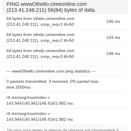
PING wwwOthello.cimeonline.com
(213.41.248.211) 56(84) bytes of data.
64 bytes from othelo.cimeonline.com
145 ms
(213.41.248.211): icmp_req=1 ttl=50
64 bytes from othelo.cimeonline.com
143 ms
(213.41.248.211): icmp_req=2 ttl=50
64 bytes from othelo.cimeonline.com
148 ms
(213.41.248.211): icmp_req=3 ttl=50
--- wwwOthello.cimeonline.com ping statistics ---
3 packets transmitted, 3 received, 0% packet loss,
time 2000ms
rtt min/avg/max/mdev =
143.944/145.941/148.416/1.882 ms
rtt min/avg/max/mdev =
143.944/145.941/148.416/1.882 ms
Un ping pour tester la vitesse de réponse est chronométré à