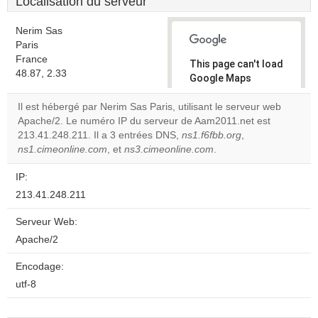
Localisation du serveur
Nerim Sas
Paris
France
This page can't load
48.87, 2.33
Google Maps
correctly.
Il est hébergé par Nerim Sas Paris, utilisant le serveur web
Apache/2. Le numéro IP du serveur de Aam2011.net est
Do you
OK
213.41.248.211. Il a 3 entrées DNS,
ns1.f6fbb.org
own this
,
website?
ns1.cimeonline.com
, et
ns3.cimeonline.com
.
IP:
213.41.248.211
Serveur Web:
Apache/2
Encodage:
utf-8