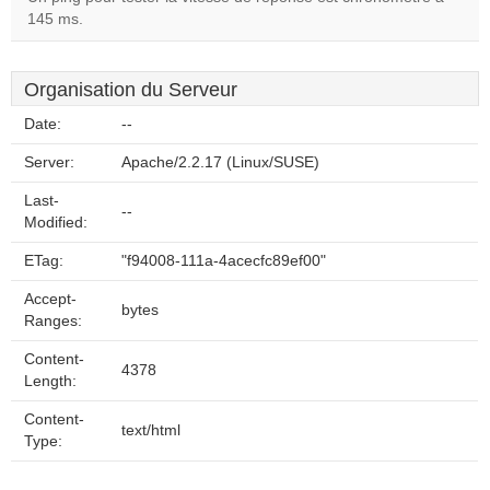
145 ms.
Organisation du Serveur
Date:
--
Server:
Apache/2.2.17 (Linux/SUSE)
Last-
--
Modified:
ETag:
"f94008-111a-4acecfc89ef00"
Accept-
bytes
Ranges:
Content-
4378
Length:
Content-
text/html
Type: