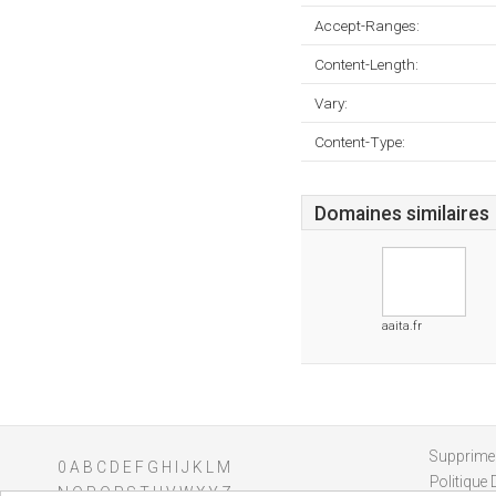
Accept-Ranges:
Content-Length:
Vary:
Content-Type:
Domaines similaires
aaita.fr
Supprimer
0
A
B
C
D
E
F
G
H
I
J
K
L
M
Politique 
N
O
P
Q
R
S
T
U
V
W
X
Y
Z