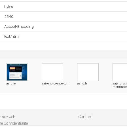
bytes
2540
Accept-Encoding
text/html
aaiu.ie
aaixenprovence.com
aaiyc.fr
aaj-huissi
montlucon
 site web
Contact
De Confidentialite