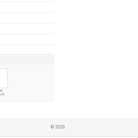
er-
.fr
© 2026