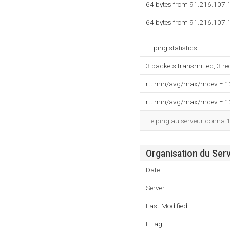
64 bytes from 91.216.107.
64 bytes from 91.216.107.
--- ping statistics ---
3 packets transmitted, 3 r
rtt min/avg/max/mdev = 
rtt min/avg/max/mdev = 
Le ping au serveur donna 
Organisation du Ser
Date:
Server:
Last-Modified:
ETag: