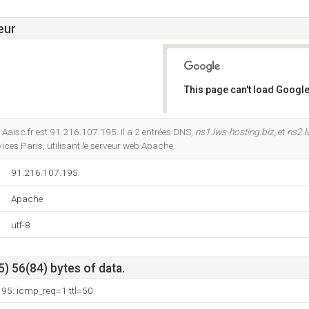
eur
This page can't load Google
Do you own this website?
Aaisc.fr est 91.216.107.195. Il a 2 entrées DNS,
ns1.lws-hosting.biz
, et
ns2.l
ces Paris, utilisant le serveur web Apache.
91.216.107.195
Apache
utf-8
) 56(84) bytes of data.
195: icmp_req=1 ttl=50