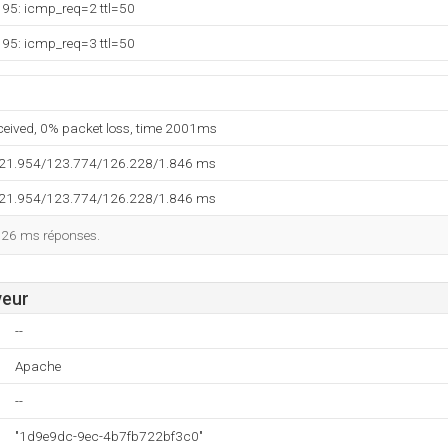
195: icmp_req=2 ttl=50
195: icmp_req=3 ttl=50
eceived, 0% packet loss, time 2001ms
121.954/123.774/126.228/1.846 ms
121.954/123.774/126.228/1.846 ms
126 ms réponses.
veur
--
Apache
--
"1d9e9dc-9ec-4b7fb722bf3c0"