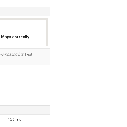
 Maps correctly.
OK
ws-hosting.biz
. Il est
126 ms