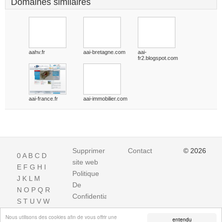
Domaines similaires
aahv.fr
aai-bretagne.com
aai-
fr2.blogspot.com
aai-france.fr
aai-immobilier.com
Supprimer
Contact
© 2026
0
A
B
C
D
site web
E
F
G
H
I
Politique
J
K
L
M
De
N
O
P
Q
R
Confidentialite
S
T
U
V
W
X
Y
Z
Nous utilisons des cookies afin de vous offrir une
entendu