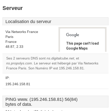
Serveur
Localisation du serveur
Via Networks France
Paris
France
This page can't load
48.87, 2.33
Google Maps
correctly.
Ses 2 serveurs DNS sont
ns.digitalcube.net
, et
ns.propolys.com
. Le serveur est hébergé par Via Networks
Do you
OK
France Paris. Son Numéro IP est 195.246.158.81.
own this
website?
IP:
195.246.158.81
PING www. (195.246.158.81) 56(84)
bytes of data.