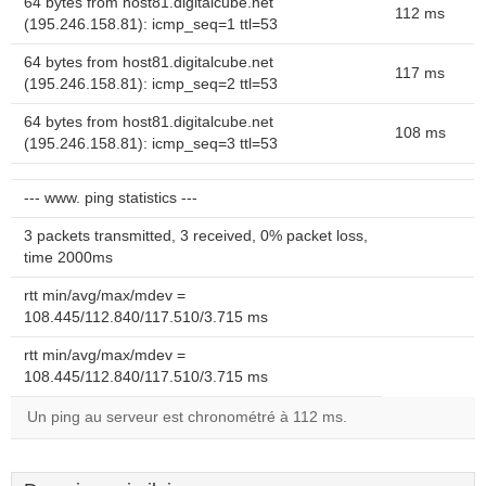
64 bytes from host81.digitalcube.net
112 ms
(195.246.158.81): icmp_seq=1 ttl=53
64 bytes from host81.digitalcube.net
117 ms
(195.246.158.81): icmp_seq=2 ttl=53
64 bytes from host81.digitalcube.net
108 ms
(195.246.158.81): icmp_seq=3 ttl=53
--- www. ping statistics ---
3 packets transmitted, 3 received, 0% packet loss,
time 2000ms
rtt min/avg/max/mdev =
108.445/112.840/117.510/3.715 ms
rtt min/avg/max/mdev =
108.445/112.840/117.510/3.715 ms
Un ping au serveur est chronométré à 112 ms.