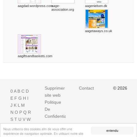
aagdad.wordpress.com
aage-
aagenielsen.dk
association.org
aagetaways.co.uk
aagiftsandbaskets.com
Supprimer
Contact
© 2026
0
A
B
C
D
site web
E
F
G
H
I
Politique
J
K
L
M
De
N
O
P
Q
R
Confidentialite
S
T
U
V
W
X
Y
Z
Nous utilisons des cookies afin de vous offrir une
entendu
expérience de navigation optimale. En utilisant notre site