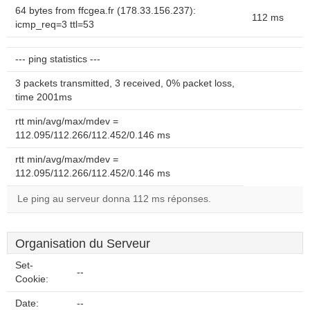
64 bytes from ffcgea.fr (178.33.156.237):
112 ms
icmp_req=3 ttl=53
--- ping statistics ---
3 packets transmitted, 3 received, 0% packet loss,
time 2001ms
rtt min/avg/max/mdev =
112.095/112.266/112.452/0.146 ms
rtt min/avg/max/mdev =
112.095/112.266/112.452/0.146 ms
Le ping au serveur donna 112 ms réponses.
Organisation du Serveur
Set-
--
Cookie:
Date:
--