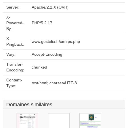
Server:
Apache/2.2.X (OVH)
X-
Powered-
PHP/5.2.17
By:
X-
www.gestelia.fr/xmlrpc.php
Pingback:
Vary:
Accept-Encoding
Transfer-
chunked
Encoding:
Content-
text/html; charset=UTF-8
Type:
Domaines similaires