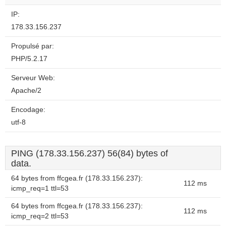
IP:
178.33.156.237
Propulsé par:
PHP/5.2.17
Serveur Web:
Apache/2
Encodage:
utf-8
PING (178.33.156.237) 56(84) bytes of
data.
64 bytes from ffcgea.fr (178.33.156.237):
112 ms
icmp_req=1 ttl=53
64 bytes from ffcgea.fr (178.33.156.237):
112 ms
icmp_req=2 ttl=53