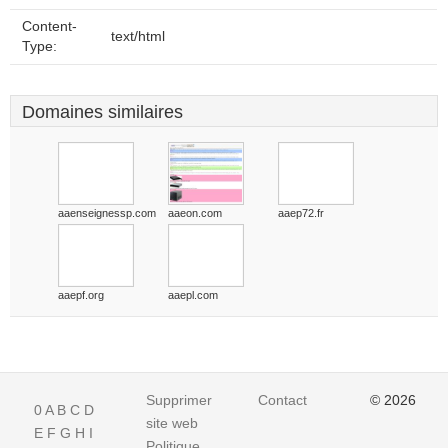
Content-
text/html
Type:
Domaines similaires
aaenseignessp.com
aaeon.com
aaep72.fr
aaepf.org
aaepl.com
Supprimer
Contact
© 2026
0
A
B
C
D
site web
E
F
G
H
I
Politique