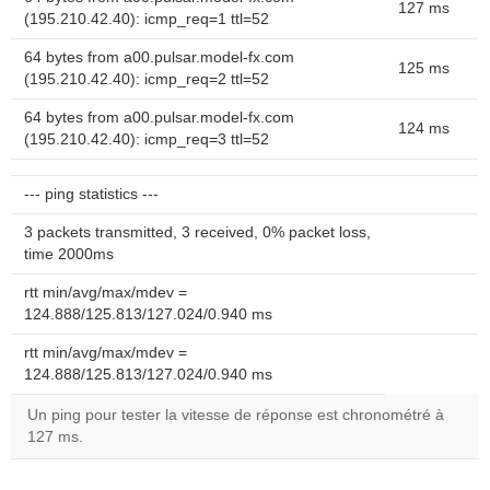
127 ms
(195.210.42.40): icmp_req=1 ttl=52
64 bytes from a00.pulsar.model-fx.com
125 ms
(195.210.42.40): icmp_req=2 ttl=52
64 bytes from a00.pulsar.model-fx.com
124 ms
(195.210.42.40): icmp_req=3 ttl=52
--- ping statistics ---
3 packets transmitted, 3 received, 0% packet loss,
time 2000ms
rtt min/avg/max/mdev =
124.888/125.813/127.024/0.940 ms
rtt min/avg/max/mdev =
124.888/125.813/127.024/0.940 ms
Un ping pour tester la vitesse de réponse est chronométré à
127 ms.