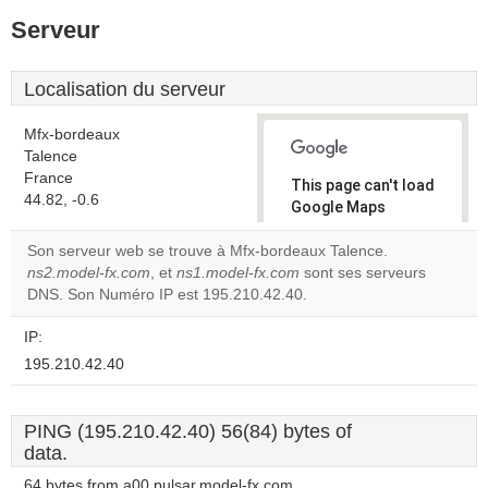
Serveur
Localisation du serveur
Mfx-bordeaux
Talence
France
This page can't load
44.82, -0.6
Google Maps
correctly.
Son serveur web se trouve à Mfx-bordeaux Talence.
ns2.model-fx.com
, et
ns1.model-fx.com
sont ses serveurs
Do you
OK
DNS. Son Numéro IP est 195.210.42.40.
own this
website?
IP:
195.210.42.40
PING (195.210.42.40) 56(84) bytes of
data.
64 bytes from a00.pulsar.model-fx.com