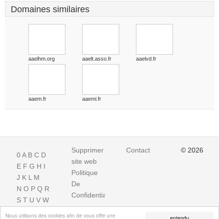
Domaines similaires
aaelhm.org
aaelt.asso.fr
aaelvd.fr
aaem.fr
aaemi.fr
Supprimer
Contact
© 2026
0
A
B
C
D
site web
E
F
G
H
I
Politique
J
K
L
M
De
N
O
P
Q
R
Confidentialite
S
T
U
V
W
X
Y
Z
Nous utilisons des cookies afin de vous offrir une
entendu