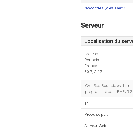
rencontres-yoles-aaedk..
Serveur
Localisation du serv
Ovh Sas
Roubaix
France
50.7, 3.17
Ovh Sas Roubaix est l'emp
programmé pour PHP/5.2.
IP:
Propulsé par:
Serveur Web: