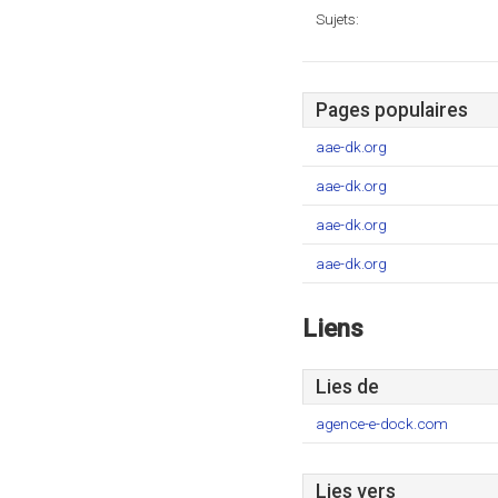
Sujets:
Pages populaires
aae-dk.org
aae-dk.org
aae-dk.org
aae-dk.org
Liens
Lies de
agence-e-dock.com
Lies vers