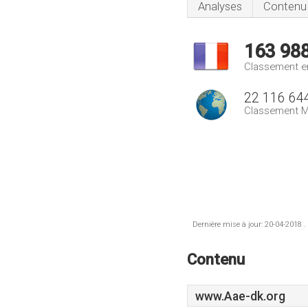
Analyses
Contenu
163 98
Classement e
22 116 64
Classement M
Dernière mise à jour: 20-04-2018 .
Contenu
www.Aae-dk.org