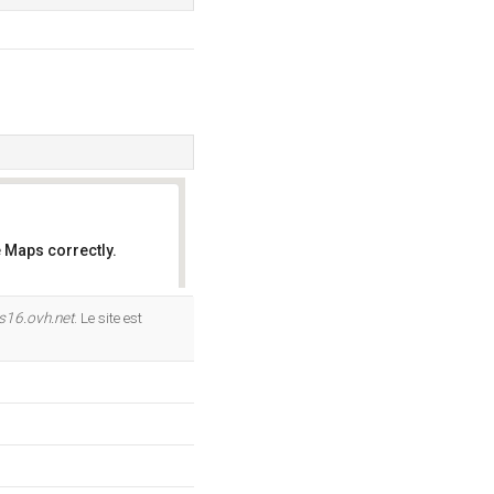
 Maps correctly.
OK
s16.ovh.net
. Le site est