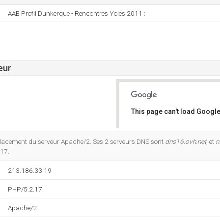
AAE Profil Dunkerque - Rencontres Yoles 2011 :
eur
This page can't load Google
Do you own this website?
lacement du serveur Apache/2. Ses 2 serveurs DNS sont
dns16.ovh.net
, et
n
17.
213.186.33.19
PHP/5.2.17
Apache/2