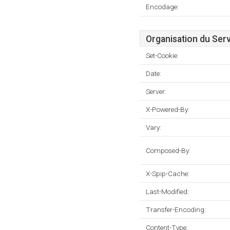
Encodage:
Organisation du Ser
Set-Cookie:
Date:
Server:
X-Powered-By:
Vary:
Composed-By:
X-Spip-Cache:
Last-Modified:
Transfer-Encoding:
Content-Type: