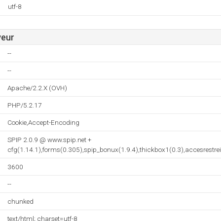
utf-8
veur
--
--
Apache/2.2.X (OVH)
PHP/5.2.17
Cookie,Accept-Encoding
SPIP 2.0.9 @ www.spip.net +
cfg(1.14.1),forms(0.305),spip_bonux(1.9.4),thickbox1(0.3),accesrestre
3600
--
chunked
text/html; charset=utf-8