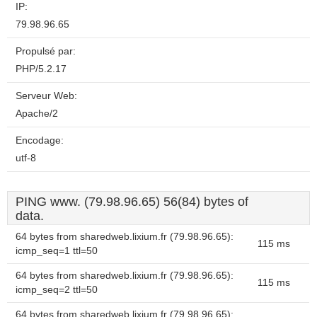
IP:
79.98.96.65
Propulsé par:
PHP/5.2.17
Serveur Web:
Apache/2
Encodage:
utf-8
PING www. (79.98.96.65) 56(84) bytes of
data.
64 bytes from sharedweb.lixium.fr (79.98.96.65):
115 ms
icmp_seq=1 ttl=50
64 bytes from sharedweb.lixium.fr (79.98.96.65):
115 ms
icmp_seq=2 ttl=50
64 bytes from sharedweb.lixium.fr (79.98.96.65):