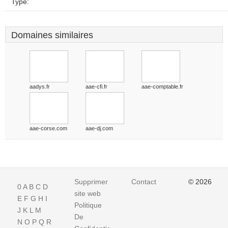
Type:
Domaines similaires
aadys.fr
aae-cfi.fr
aae-comptable.fr
aae-corse.com
aae-dj.com
Supprimer
Contact
© 2026
0
A
B
C
D
site web
E
F
G
H
I
Politique
J
K
L
M
De
N
O
P
Q
R