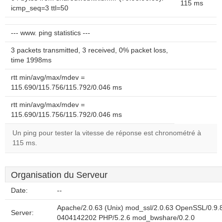
115 ms
icmp_seq=3 ttl=50
--- www. ping statistics ---
3 packets transmitted, 3 received, 0% packet loss,
time 1998ms
rtt min/avg/max/mdev =
115.690/115.756/115.792/0.046 ms
rtt min/avg/max/mdev =
115.690/115.756/115.792/0.046 ms
Un ping pour tester la vitesse de réponse est chronométré à
115 ms.
Organisation du Serveur
Date:
--
Apache/2.0.63 (Unix) mod_ssl/2.0.63 OpenSSL/0.9.
Server:
0404142202 PHP/5.2.6 mod_bwshare/0.2.0