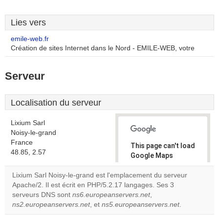
Lies vers
emile-web.fr
Création de sites Internet dans le Nord - EMILE-WEB, votre
Serveur
Localisation du serveur
Lixium Sarl
Noisy-le-grand
France
This page can't load
48.85, 2.57
Google Maps
correctly.
Lixium Sarl Noisy-le-grand est l'emplacement du serveur
Apache/2. Il est écrit en PHP/5.2.17 langages. Ses 3
Do you
OK
serveurs DNS sont
ns6.europeanservers.net
own this
,
website?
ns2.europeanservers.net
, et
ns5.europeanservers.net
.