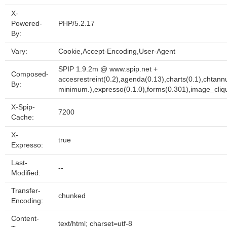
X-
Powered-
PHP/5.2.17
By:
Vary:
Cookie,Accept-Encoding,User-Agent
SPIP 1.9.2m @ www.spip.net +
Composed-
accesrestreint(0.2),agenda(0.13),charts(0.1),chtann
By:
minimum.),expresso(0.1.0),forms(0.301),image_cliqua
X-Spip-
7200
Cache:
X-
true
Expresso:
Last-
--
Modified:
Transfer-
chunked
Encoding:
Content-
text/html; charset=utf-8