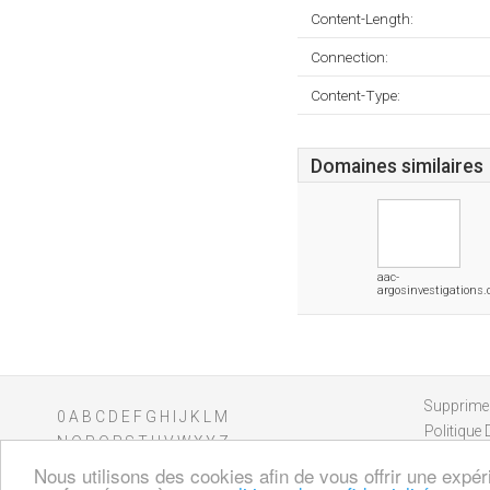
Content-Length:
Connection:
Content-Type:
Domaines similaires
aac-
argosinvestigations
Supprimer
0
A
B
C
D
E
F
G
H
I
J
K
L
M
Politique 
N
O
P
Q
R
S
T
U
V
W
X
Y
Z
Nous utilisons des cookies afin de vous offrir une expér