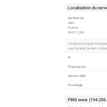
Localisation du serv
Nordnet Sa
Hem
France
49.97, 2.83
Le site est programmé pour
par Nordnet Sa Hem, utilis
IP:
Propulsé par:
Serveur Web:
Encodage:
PING www. (194.206.1