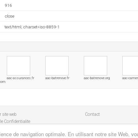
916
close
text/html; charset=iso-8859-1
aac-assurances.fr
aac-batrenove.fr
aac-batrenove.org
aac-came
.com
 site web
Contact
De Confidentialite
ience de navigation optimale. En utilisant notre site Web, vou