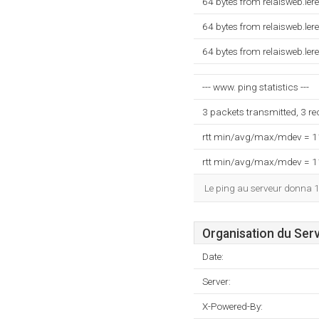
64 bytes from relaisweb.le
64 bytes from relaisweb.le
64 bytes from relaisweb.le
--- www. ping statistics ---
3 packets transmitted, 3 r
rtt min/avg/max/mdev = 
rtt min/avg/max/mdev = 
Le ping au serveur donna 
Organisation du Ser
Date:
Server:
X-Powered-By: