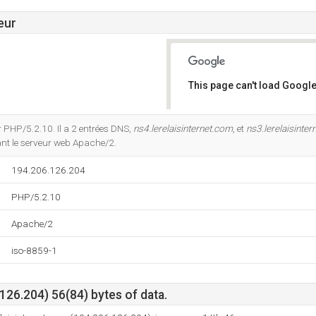
eur
This page can't load Google
Do you own this website?
 PHP/5.2.10. Il a 2 entrées DNS,
ns4.lerelaisinternet.com
, et
ns3.lerelaisinte
ant le serveur web Apache/2.
194.206.126.204
PHP/5.2.10
Apache/2
iso-8859-1
26.204) 56(84) bytes of data.