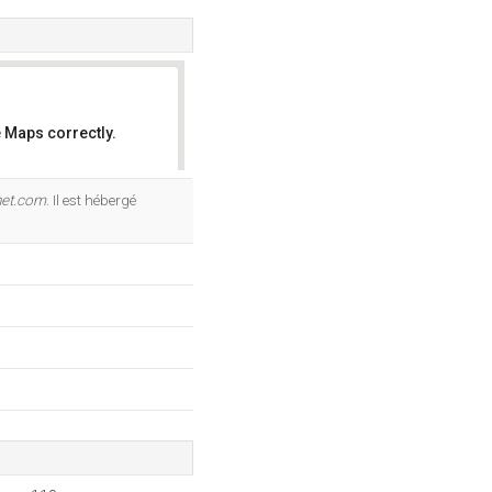
 Maps correctly.
OK
rnet.com
. Il est hébergé