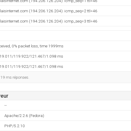
relaisinternet.com (194.206.126.204): icmp_seq=1 ttl=46
relaisinternet.com (194.206.126.204): icmp_seq=2 ttl=46
relaisinternet.com (194.206.126.204): icmp_seq=3 ttl=46
eceived, 0% packet loss, time 1999ms
119.011/119.922/121.467/1.098 ms
119.011/119.922/121.467/1.098 ms
119 ms réponses.
veur
--
Apache/2.2.6 (Fedora)
PHP/5.2.10