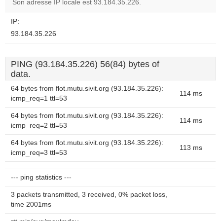
OK
Son adresse IP locale est 93.184.35.226.
own this
website?
IP:
93.184.35.226
PING (93.184.35.226) 56(84) bytes of
data.
64 bytes from flot.mutu.sivit.org (93.184.35.226):
114 ms
icmp_req=1 ttl=53
64 bytes from flot.mutu.sivit.org (93.184.35.226):
114 ms
icmp_req=2 ttl=53
64 bytes from flot.mutu.sivit.org (93.184.35.226):
113 ms
icmp_req=3 ttl=53
--- ping statistics ---
3 packets transmitted, 3 received, 0% packet loss,
time 2001ms