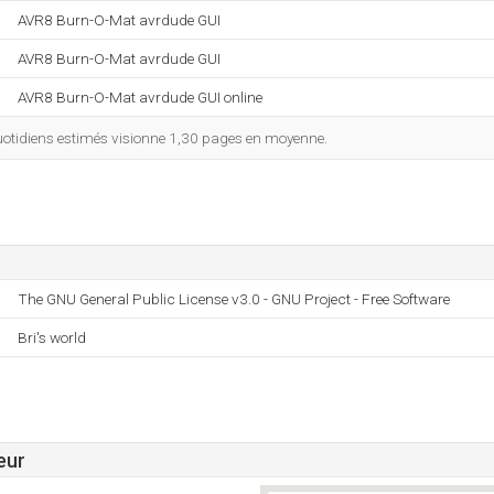
AVR8 Burn-O-Mat avrdude GUI
AVR8 Burn-O-Mat avrdude GUI
AVR8 Burn-O-Mat avrdude GUI online
otidiens estimés visionne 1,30 pages en moyenne.
The GNU General Public License v3.0 - GNU Project - Free Software
Bri's world
eur