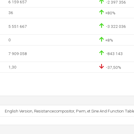
6 159 657
-2 397 356
36
+80%
5 551 667
-3 322 036
0
+8%
7 909 058
-843 143
1,30
-37,50%
English Version, Resistancecompositor, Pwm, et Sine And Function Table