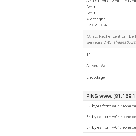
Strato Rechenzentrum Berl
Berlin
Berlin
Allemagne
52.52, 13.4
Strato Rechenzentrum Berli
serveurs DNS,
shades07.rz
IP:
Serveur Web:
Encodage:
PING www. (81.169.14
64 bytes from w04.rzone.d
64 bytes from w04.rzone.d
64 bytes from w04.rzone.d