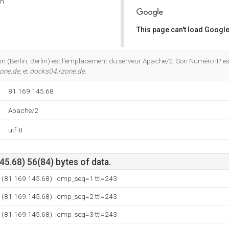
in
This page can't load Google
Do you own this website?
n (Berlin, Berlin) est l'emplacement du serveur Apache/2. Son Numéro IP est
one.de
, et
docks04.rzone.de
.
81.169.145.68
Apache/2
utf-8
5.68) 56(84) bytes of data.
e (81.169.145.68): icmp_seq=1 ttl=243
e (81.169.145.68): icmp_seq=2 ttl=243
e (81.169.145.68): icmp_seq=3 ttl=243