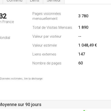
Contenu
Liens
Serveur
Pages visionnées
32
3 780
mensuellement
n France
1 890
Total de Visitas Mensais
--
Valeur par visiteur
ondial
1 048,49 €
Valeur estimée
147
Liens externes
60
Nombre de pages
 Données estimées, lire la décharge.
 Moyenne sur 90 jours