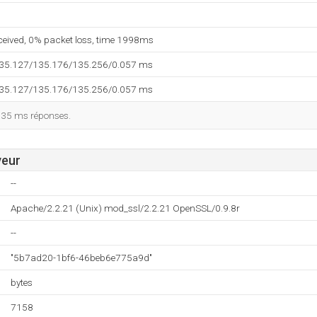
eceived, 0% packet loss, time 1998ms
135.127/135.176/135.256/0.057 ms
135.127/135.176/135.256/0.057 ms
135 ms réponses.
veur
--
Apache/2.2.21 (Unix) mod_ssl/2.2.21 OpenSSL/0.9.8r
--
"5b7ad20-1bf6-46beb6e775a9d"
bytes
7158