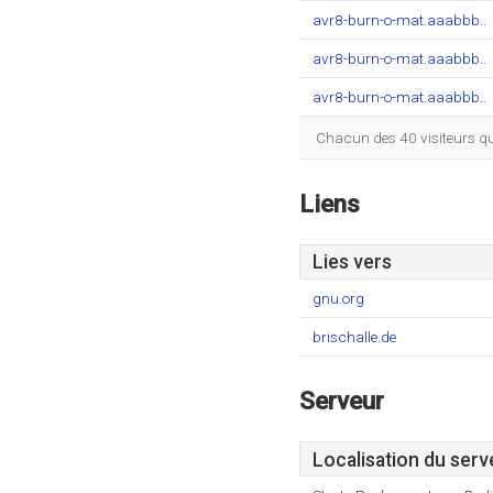
avr8-burn-o-mat.aaabbb..
avr8-burn-o-mat.aaabbb..
avr8-burn-o-mat.aaabbb..
Chacun des 40 visiteurs qu
Liens
Lies vers
gnu.org
brischalle.de
Serveur
Localisation du serv