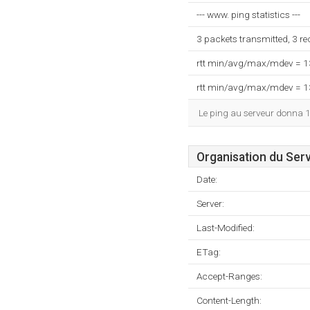
--- www. ping statistics ---
3 packets transmitted, 3 r
rtt min/avg/max/mdev = 
rtt min/avg/max/mdev = 
Le ping au serveur donna 
Organisation du Ser
Date:
Server:
Last-Modified:
ETag:
Accept-Ranges:
Content-Length: