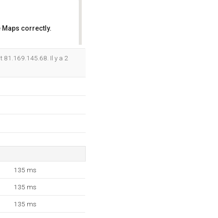
 Maps correctly.
OK
 81.169.145.68. Il y a 2
135 ms
135 ms
135 ms