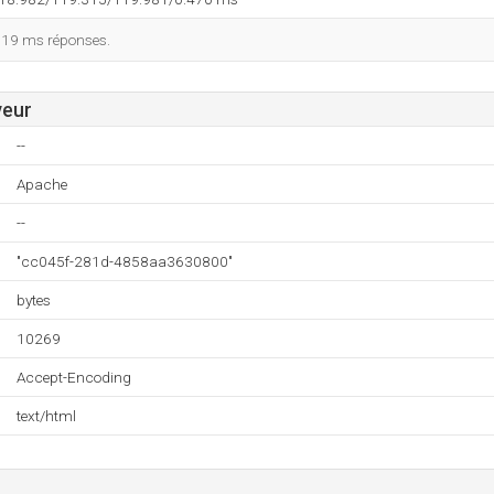
119 ms réponses.
veur
--
Apache
--
"cc045f-281d-4858aa3630800"
bytes
10269
Accept-Encoding
text/html