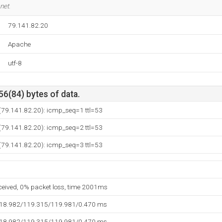
net
.
79.141.82.20
Apache
utf-8
56(84) bytes of data.
(79.141.82.20): icmp_seq=1 ttl=53
(79.141.82.20): icmp_seq=2 ttl=53
(79.141.82.20): icmp_seq=3 ttl=53
eceived, 0% packet loss, time 2001ms
118.982/119.315/119.981/0.470 ms
118.982/119.315/119.981/0.470 ms