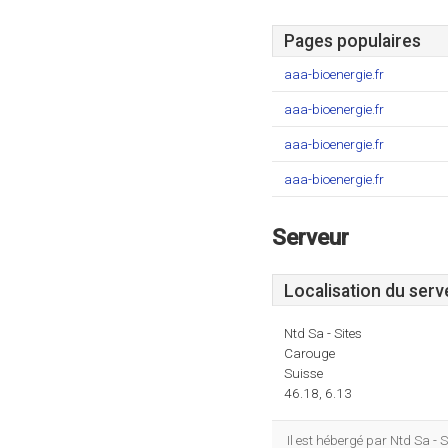
Pages populaires
aaa-bioenergie.fr
aaa-bioenergie.fr
aaa-bioenergie.fr
aaa-bioenergie.fr
Serveur
Localisation du serv
Ntd Sa - Sites
Carouge
Suisse
46.18, 6.13
Il est hébergé par Ntd Sa -