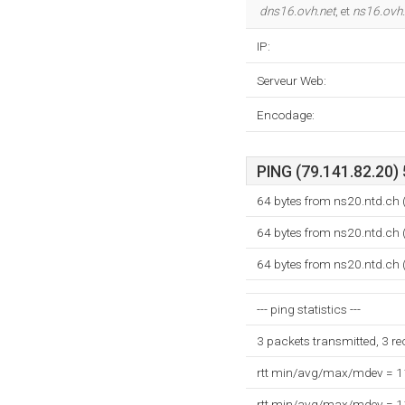
dns16.ovh.net
, et
ns16.ovh.
IP:
Serveur Web:
Encodage:
PING (79.141.82.20) 
64 bytes from ns20.ntd.ch 
64 bytes from ns20.ntd.ch 
64 bytes from ns20.ntd.ch 
--- ping statistics ---
3 packets transmitted, 3 r
rtt min/avg/max/mdev = 
rtt min/avg/max/mdev = 