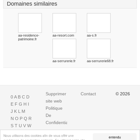
Domaines similaires
aa-residence-
aa-resort.com
aa-s.fr
patrimoine.fr
aa-serrurerie.fr
aa-serrurerie68.fr
Supprimer
Contact
© 2026
0
A
B
C
D
site web
E
F
G
H
I
Politique
J
K
L
M
De
N
O
P
Q
R
Confidentialite
S
T
U
V
W
X
Y
Z
Nous utilisons des cookies afin de vous offrir une
entendu