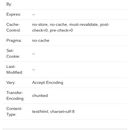
By:
Expires:
--
Cache-
no-store, no-cache, must-revalidate, post-
Control:
check=0, pre-check=0
Pragma:
no-cache
Set-
--
Cookie:
Last-
--
Modified:
Vary:
Accept-Encoding
Transfer-
chunked
Encoding:
Content-
text/html; charset=utf-8
Type: