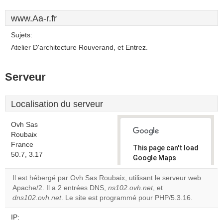
www.Aa-r.fr
Sujets:
Atelier D'architecture Rouverand, et Entrez.
Serveur
Localisation du serveur
Ovh Sas
Roubaix
France
This page can't load
50.7, 3.17
Google Maps
correctly.
Il est hébergé par Ovh Sas Roubaix, utilisant le serveur web
Apache/2. Il a 2 entrées DNS,
ns102.ovh.net
, et
Do you
OK
dns102.ovh.net
. Le site est programmé pour PHP/5.3.16.
own this
website?
IP: