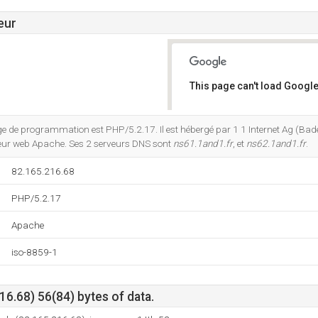
eur
This page can't load Google
Do you own this website?
 de programmation est PHP/5.2.17. Il est hébergé par 1 1 Internet Ag (Ba
rveur web Apache. Ses 2 serveurs DNS sont
ns61.1and1.fr
, et
ns62.1and1.fr
.
82.165.216.68
PHP/5.2.17
Apache
iso-8859-1
6.68) 56(84) bytes of data.