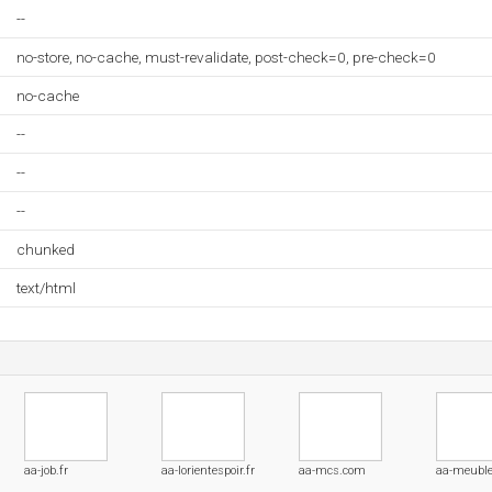
--
no-store, no-cache, must-revalidate, post-check=0, pre-check=0
no-cache
--
--
--
chunked
text/html
aa-job.fr
aa-lorientespoir.fr
aa-mcs.com
aa-meubl