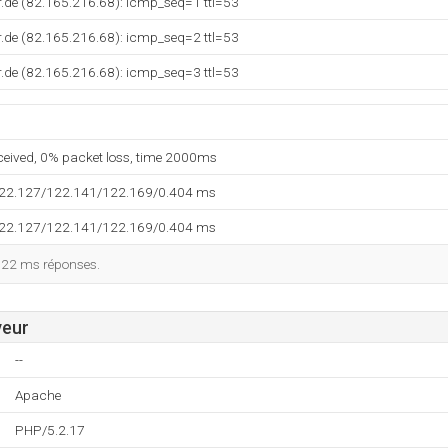
.de (82.165.216.68): icmp_seq=1 ttl=53
.de (82.165.216.68): icmp_seq=2 ttl=53
.de (82.165.216.68): icmp_seq=3 ttl=53
eceived, 0% packet loss, time 2000ms
122.127/122.141/122.169/0.404 ms
122.127/122.141/122.169/0.404 ms
122 ms réponses.
veur
--
Apache
PHP/5.2.17