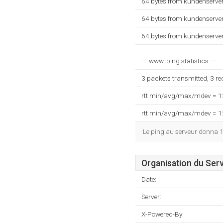
64 bytes from kundenserver
64 bytes from kundenserver
64 bytes from kundenserver
--- www. ping statistics ---
3 packets transmitted, 3 r
rtt min/avg/max/mdev = 
rtt min/avg/max/mdev = 
Le ping au serveur donna 
Organisation du Ser
Date:
Server:
X-Powered-By: