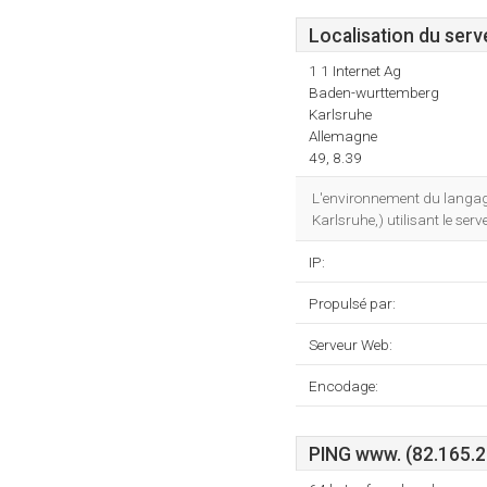
Localisation du serv
1 1 Internet Ag
Baden-wurttemberg
Karlsruhe
Allemagne
49, 8.39
L'environnement du langage
Karlsruhe,) utilisant le se
IP:
Propulsé par:
Serveur Web:
Encodage:
PING www. (82.165.21