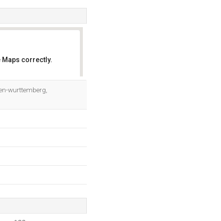
 Maps correctly.
OK
den-wurttemberg,