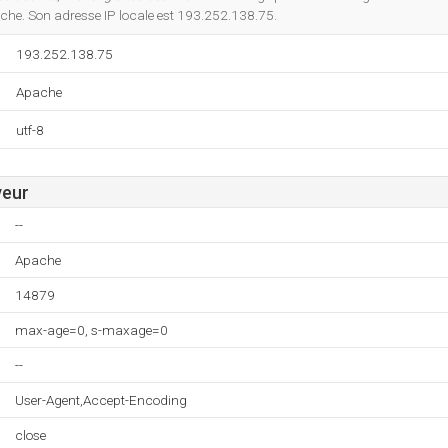
ache. Son adresse IP locale est 193.252.138.75.
193.252.138.75
Apache
utf-8
veur
--
Apache
14879
max-age=0, s-maxage=0
--
User-Agent,Accept-Encoding
close