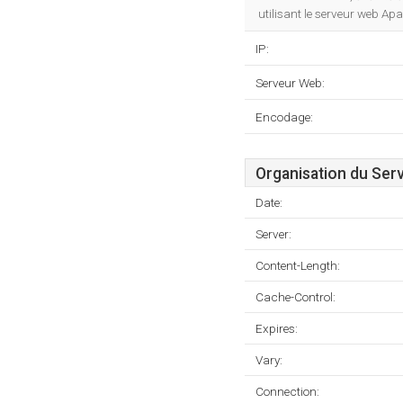
utilisant le serveur web Ap
IP:
Serveur Web:
Encodage:
Organisation du Ser
Date:
Server:
Content-Length:
Cache-Control:
Expires:
Vary:
Connection: