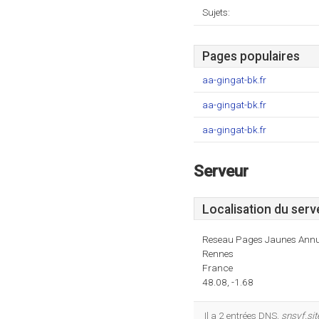
Sujets:
Pages populaires
aa-gingat-bk.fr
aa-gingat-bk.fr
aa-gingat-bk.fr
Serveur
Localisation du serv
Reseau Pages Jaunes Annu
Rennes
France
48.08, -1.68
Il a 2 entrées DNS,
snsvf.sit