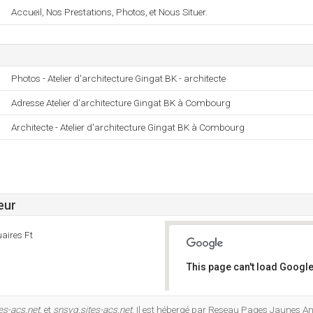
Accueil, Nos Prestations, Photos, et Nous Situer.
Photos - Atelier d'architecture Gingat BK - architecte
Adresse Atelier d'architecture Gingat BK à Combourg
Architecte - Atelier d'architecture Gingat BK à Combourg
eur
aires Ft
This page can't load Google
Do you own this website?
es-acs.net
, et
snsvg.sites-acs.net
. Il est hébergé par Reseau Pages Jaunes A