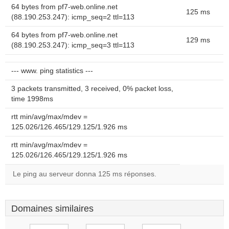
64 bytes from pf7-web.online.net
125 ms
(88.190.253.247): icmp_seq=2 ttl=113
64 bytes from pf7-web.online.net
129 ms
(88.190.253.247): icmp_seq=3 ttl=113
--- www. ping statistics ---
3 packets transmitted, 3 received, 0% packet loss,
time 1998ms
rtt min/avg/max/mdev =
125.026/126.465/129.125/1.926 ms
rtt min/avg/max/mdev =
125.026/126.465/129.125/1.926 ms
Le ping au serveur donna 125 ms réponses.
Domaines similaires