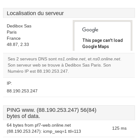
Localisation du serveur
Dedibox Sas
Paris
France
This page can't load
48.87, 2.33
Google Maps
correctly.
Ses 2 serveurs DNS sont
ns1.online.net
, et
ns0.online.net
.
Son serveur web se trouve à Dedibox Sas Paris. Son
Do you
OK
Numéro IP est 88.190.253.247.
own this
website?
IP:
88.190.253.247
PING www. (88.190.253.247) 56(84)
bytes of data.
64 bytes from pf7-web.online.net
125 ms
(88.190.253.247): icmp_seq=1 ttl=113