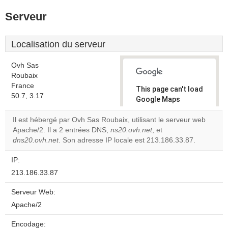
Serveur
Localisation du serveur
Ovh Sas
Roubaix
France
This page can't load
50.7, 3.17
Google Maps
correctly.
Il est hébergé par Ovh Sas Roubaix, utilisant le serveur web
Apache/2. Il a 2 entrées DNS,
ns20.ovh.net
, et
Do you
OK
dns20.ovh.net
. Son adresse IP locale est 213.186.33.87.
own this
website?
IP:
213.186.33.87
Serveur Web:
Apache/2
Encodage: