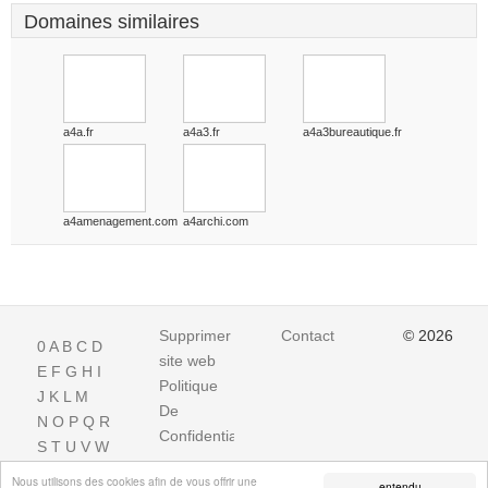
Domaines similaires
a4a.fr
a4a3.fr
a4a3bureautique.fr
a4amenagement.com
a4archi.com
Supprimer
Contact
© 2026
0
A
B
C
D
site web
E
F
G
H
I
Politique
J
K
L
M
De
N
O
P
Q
R
Confidentialite
S
T
U
V
W
X
Y
Z
Nous utilisons des cookies afin de vous offrir une
entendu