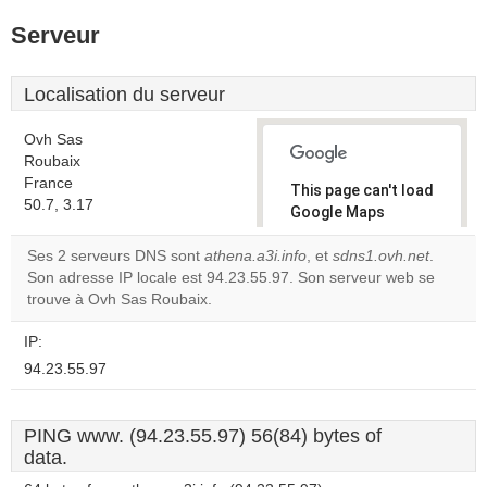
Serveur
Localisation du serveur
Ovh Sas
Roubaix
France
This page can't load
50.7, 3.17
Google Maps
correctly.
Ses 2 serveurs DNS sont
athena.a3i.info
, et
sdns1.ovh.net
.
Son adresse IP locale est 94.23.55.97. Son serveur web se
Do you
OK
trouve à Ovh Sas Roubaix.
own this
website?
IP:
94.23.55.97
PING www. (94.23.55.97) 56(84) bytes of
data.