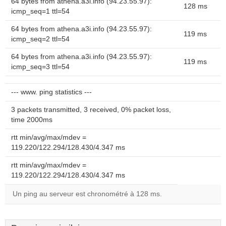
64 bytes from athena.a3i.info (94.23.55.97):
128 ms
icmp_seq=1 ttl=54
64 bytes from athena.a3i.info (94.23.55.97):
119 ms
icmp_seq=2 ttl=54
64 bytes from athena.a3i.info (94.23.55.97):
119 ms
icmp_seq=3 ttl=54
--- www. ping statistics ---
3 packets transmitted, 3 received, 0% packet loss,
time 2000ms
rtt min/avg/max/mdev =
119.220/122.294/128.430/4.347 ms
rtt min/avg/max/mdev =
119.220/122.294/128.430/4.347 ms
Un ping au serveur est chronométré à 128 ms.