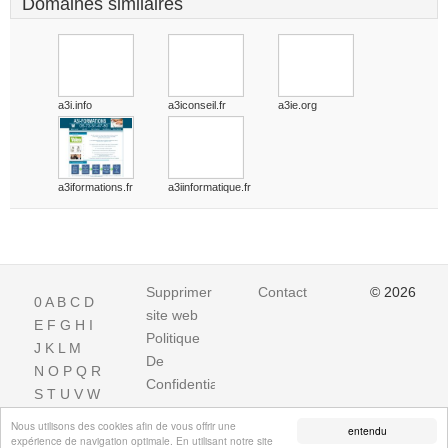
Domaines similaires
a3i.info
a3iconseil.fr
a3ie.org
a3iformations.fr
a3iinformatique.fr
Supprimer
Contact
© 2026
0
A
B
C
D
site web
E
F
G
H
I
Politique
J
K
L
M
De
N
O
P
Q
R
Confidentialite
S
T
U
V
W
X
Y
Z
Nous utilisons des cookies afin de vous offrir une
entendu
expérience de navigation optimale. En utilisant notre site