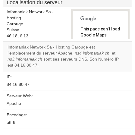
Localisation du serveur
Infomaniak Network Sa -
Hosting
Carouge
This page can't load
Suisse
Google Maps
46.18, 6.13
correctly.
Infomaniak Network Sa - Hosting Carouge est
l'emplacement du serveur Apache.
ns4.infomaniak.ch
, et
Do you
OK
ns3.infomaniak.ch
sont ses serveurs DNS. Son Numéro IP
own this
website?
est 84.16.80.47.
IP:
84.16.80.47
Serveur Web:
Apache
Encodage:
utf-8