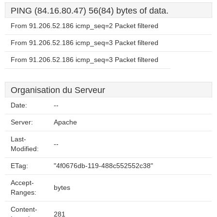
PING (84.16.80.47) 56(84) bytes of data.
From 91.206.52.186 icmp_seq=2 Packet filtered
From 91.206.52.186 icmp_seq=3 Packet filtered
From 91.206.52.186 icmp_seq=3 Packet filtered
Organisation du Serveur
Date:
--
Server:
Apache
Last-
--
Modified:
ETag:
"4f0676db-119-488c552552c38"
Accept-
bytes
Ranges:
Content-
281