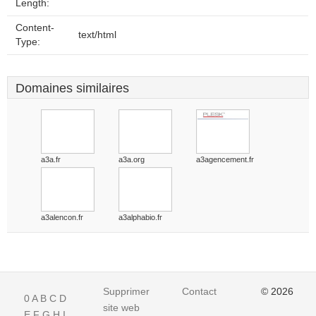
Length:
Content-
text/html
Type:
Domaines similaires
a3a.fr
a3a.org
a3agencement.fr
a3alencon.fr
a3alphabio.fr
Supprimer
Contact
© 2026
0
A
B
C
D
site web
E
F
G
H
I