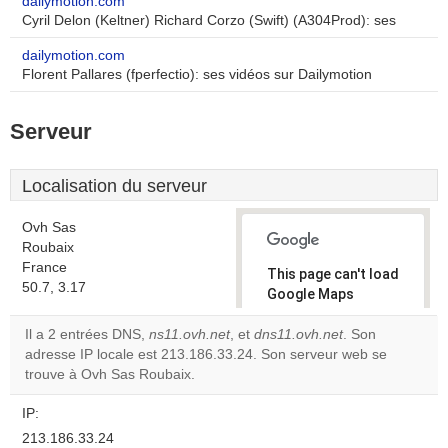
dailymotion.com
Cyril Delon (Keltner) Richard Corzo (Swift) (A304Prod): ses
dailymotion.com
Florent Pallares (fperfectio): ses vidéos sur Dailymotion
Serveur
Localisation du serveur
Ovh Sas
Roubaix
France
This page can't load
50.7, 3.17
Google Maps
correctly.
Il a 2 entrées DNS,
ns11.ovh.net
, et
dns11.ovh.net
. Son
adresse IP locale est 213.186.33.24. Son serveur web se
Do you
OK
trouve à Ovh Sas Roubaix.
own this
website?
IP:
213.186.33.24