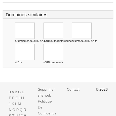
Domaines similaires
a30minutesdetoulouse.com
a30minutesdetoulouse.fr
a30mndetoulouse.fr
a31.fr
a310-passion.fr
Supprimer
Contact
© 2026
0
A
B
C
D
site web
E
F
G
H
I
Politique
J
K
L
M
De
N
O
P
Q
R
Confidentialite
S
T
U
V
W