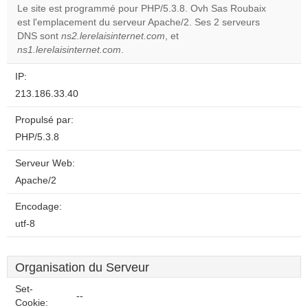
Le site est programmé pour PHP/5.3.8. Ovh Sas Roubaix
est l'emplacement du serveur Apache/2. Ses 2 serveurs
Do you
OK
DNS sont
ns2.lerelaisinternet.com
, et
own this
website?
ns1.lerelaisinternet.com
.
IP:
213.186.33.40
Propulsé par:
PHP/5.3.8
Serveur Web:
Apache/2
Encodage:
utf-8
Organisation du Serveur
Set-
--
Cookie: