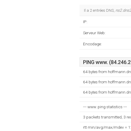
Il a 2 entrées DNS,
ns2.dns2
IP:
Serveur Web:
Encodage:
PING www. (84.246.22
64 bytes from hoffmann.d
64 bytes from hoffmann.d
64 bytes from hoffmann.d
--- www. ping statistics ---
3 packets transmitted, 3 r
rtt min/avg/max/mdev = 