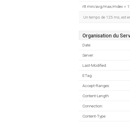
rtt min/avg/max/mdev = 
Un temps de 125 ms, est enr
Organisation du Ser
Date:
Server:
Last-Modified:
ETag:
Accept-Ranges:
Content-Length:
Connection:
Content-Type: