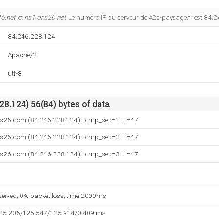
6.net
, et
ns1.dns26.net
. Le numéro IP du serveur de A2s-paysage.fr est 84.
84.246.228.124
Apache/2
utf-8
8.124) 56(84) bytes of data.
ns26.com (84.246.228.124): icmp_seq=1 ttl=47
ns26.com (84.246.228.124): icmp_seq=2 ttl=47
ns26.com (84.246.228.124): icmp_seq=3 ttl=47
eceived, 0% packet loss, time 2000ms
125.206/125.547/125.914/0.409 ms