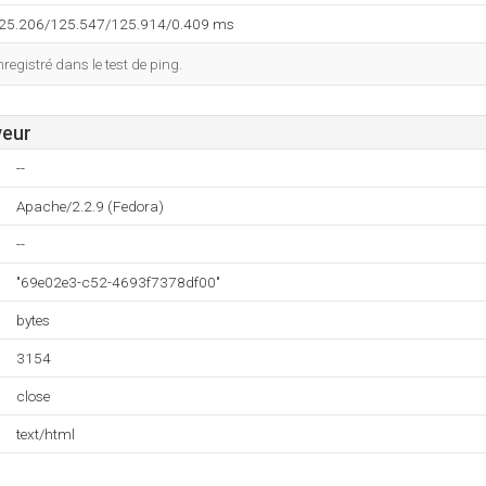
125.206/125.547/125.914/0.409 ms
egistré dans le test de ping.
veur
--
Apache/2.2.9 (Fedora)
--
"69e02e3-c52-4693f7378df00"
bytes
3154
close
text/html