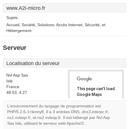
www.A2i-micro.fr
Sujets:
Accueil, Société, Solutions, Accès Internet, Sécurité, et
Hébergement.
Serveur
Localisation du serveur
Nvl Asp Sas
Isle
France
This page can't load
48.53, 4.27
Google Maps
correctly.
L'environnement du langage de programmation est
PHP/5.2.6-1+lenny8. Il a 3 entrées DNS,
dns3.interpc.fr
,
Do you
OK
ns1.nvlasp.fr
, et
ns2.nvlasp.fr
. Il est hébergé par Nvl Asp
own this
website?
Sas Isle, utilisant le serveur web Apache/2.