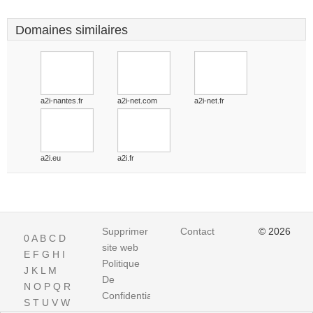
Domaines similaires
a2i-nantes.fr
a2i-net.com
a2i-net.fr
a2i.eu
a2i.fr
Supprimer
Contact
© 2026
0
A
B
C
D
site web
E
F
G
H
I
Politique
J
K
L
M
De
N
O
P
Q
R
Confidentialite
S
T
U
V
W