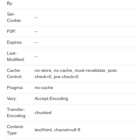
By:
Set-
--
Cookie:
P3P:
--
Expires:
--
Last-
--
Modified:
Cache-
no-store, no-cache, must-revalidate, post-
Control:
check=0, pre-check=0
Pragma:
no-cache
Vary:
Accept-Encoding
Transfer-
chunked
Encoding:
Content-
text/html; charset=utf-8
Type: