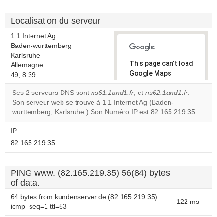
Localisation du serveur
1 1 Internet Ag
Baden-wurttemberg
Karlsruhe
This page can't load
Allemagne
Google Maps
49, 8.39
correctly.
Ses 2 serveurs DNS sont
ns61.1and1.fr
, et
ns62.1and1.fr
.
Son serveur web se trouve à 1 1 Internet Ag (Baden-
Do you
OK
wurttemberg, Karlsruhe.) Son Numéro IP est 82.165.219.35.
own this
website?
IP:
82.165.219.35
PING www. (82.165.219.35) 56(84) bytes
of data.
64 bytes from kundenserver.de (82.165.219.35):
122 ms
icmp_seq=1 ttl=53