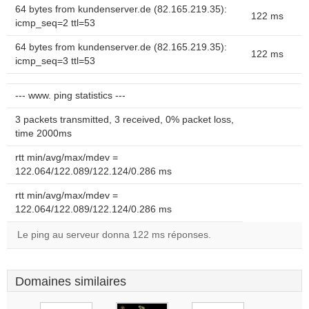
64 bytes from kundenserver.de (82.165.219.35):
122 ms
icmp_seq=2 ttl=53
64 bytes from kundenserver.de (82.165.219.35):
122 ms
icmp_seq=3 ttl=53
--- www. ping statistics ---
3 packets transmitted, 3 received, 0% packet loss,
time 2000ms
rtt min/avg/max/mdev =
122.064/122.089/122.124/0.286 ms
rtt min/avg/max/mdev =
122.064/122.089/122.124/0.286 ms
Le ping au serveur donna 122 ms réponses.
Domaines similaires