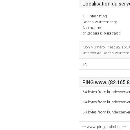
Localisation du serv
1 1 Internet Ag
Baden-wurttemberg
Allemagne
51.206883, 9.887695
Son Numéro IP est 82.165.
Internet Ag Baden-wurttem
IP:
PING www. (82.165.80
64 bytes from kundenserver
64 bytes from kundenserver
64 bytes from kundenserver
--- www. ping statistics ---