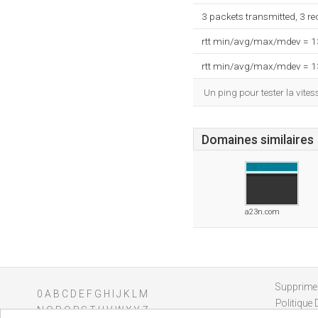
3 packets transmitted, 3 r
rtt min/avg/max/mdev = 
rtt min/avg/max/mdev = 
Un ping pour tester la vit
Domaines similaires
a23n.com
Supprimer
0
A
B
C
D
E
F
G
H
I
J
K
L
M
Politique 
N
O
P
Q
R
S
T
U
V
W
X
Y
Z