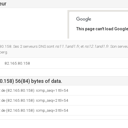
eur
This page can't load Google
Do you own this website?
80.158. Ses 2 serveurs DNS sont
ns11.1and1.fr
, et
ns12.1and1.fr
. Son serve
berg.
82.165.80.158
.158) 56(84) bytes of data.
.de (82.165.80.158): icmp_seq=1 ttl=54
.de (82.165.80.158): icmp_seq=2 ttl=54
.de (82.165.80.158): icmp_seq=3 ttl=54