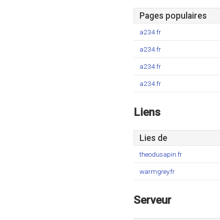
Pages populaires
a234.fr
a234.fr
a234.fr
a234.fr
Liens
Lies de
theodusapin.fr
warmgrey.fr
Serveur