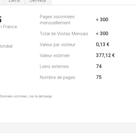
Liens
Serveur
Pages visionnées
5
< 300
mensuellement
n France
< 300
Total de Visitas Mensais
0,13 €
Valeur par visiteur
ondial
377,12 €
Valeur estimée
74
Liens externes
75
Nombre de pages
 Données estimées, lire la décharge.