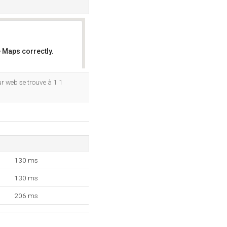
 Maps correctly.
OK
ur web se trouve à 1 1
130 ms
130 ms
206 ms