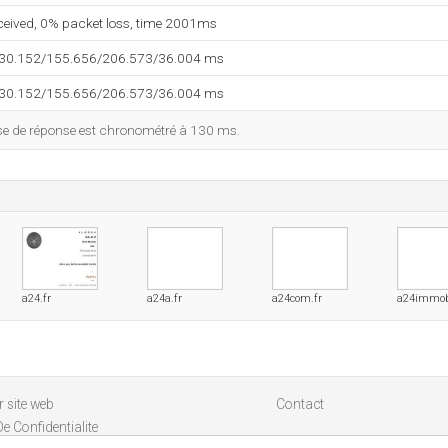
eceived, 0% packet loss, time 2001ms
130.152/155.656/206.573/36.004 ms
130.152/155.656/206.573/36.004 ms
esse de réponse est chronométré à 130 ms.
a24.fr
a24a.fr
a24com.fr
a24immobi
 site web
Contact
De Confidentialite