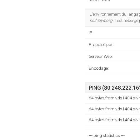
L'environnement du langag
ns2.sivit.org
. Il est héberg
IP:
Propulsé par:
Serveur Web:
Encodage:
PING (80.248.222.161
64 bytes from vds1484.sivi
64 bytes from vds1484.sivi
64 bytes from vds1484.sivi
--- ping statistics ---