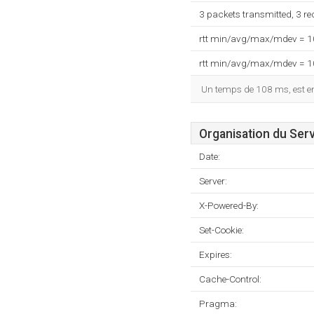
3 packets transmitted, 3 r
rtt min/avg/max/mdev = 
rtt min/avg/max/mdev = 
Un temps de 108 ms, est enr
Organisation du Ser
Date:
Server:
X-Powered-By:
Set-Cookie:
Expires:
Cache-Control:
Pragma: