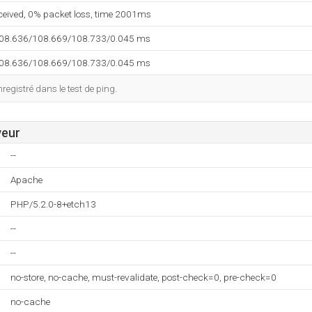
eceived, 0% packet loss, time 2001ms
108.636/108.669/108.733/0.045 ms
108.636/108.669/108.733/0.045 ms
egistré dans le test de ping.
veur
--
Apache
PHP/5.2.0-8+etch13
--
--
no-store, no-cache, must-revalidate, post-check=0, pre-check=0
no-cache