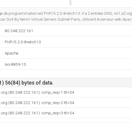
Do you own this website?
e de programmation est PHP/5.2.0-8+etch13. Il a 2 entrées DNS,
ns1.a2-sig
é par Sivit By Nerim Virtual Servers Subnet Paris, utilisant le serveur web Apac
80.248.222.161
PHP/5.2.0-8+etch13
Apache
iso-8859-15
) 56(84) bytes of data.
t.org (80.248.222.161): icmp_req=1 ttl=54
t.org (80.248.222.161): icmp_req=2 ttl=54
t.org (80.248.222.161): icmp_req=3 ttl=54