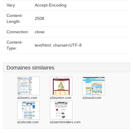
Vary:
Accept-Encoding
Content-
2508
Length:
Connection:
close
Content-
text/html; charset=UTF-8
Type:
Domaines similaires
a1toners.com
a1tourism.com
a1travel.com
a1vbcode.com
a1warriortrailers.com