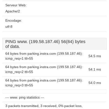
Serveur Web:
Apache/2
Encodage:
utf-8
PING www. (199.58.187.46) 56(84) bytes
of data.
64 bytes from parking.instra.com (199.58.187.46):
54.5 ms
icmp_req=1 ttl=55
64 bytes from parking.instra.com (199.58.187.46):
54.1 ms
icmp_req=2 ttl=55
64 bytes from parking.instra.com (199.58.187.46):
54.0 ms
icmp_req=3 ttl=55
--- www. ping statistics ---
3 packets transmitted, 3 received, 0% packet loss,