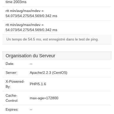
time 2003ms
rtt min/avg/max/mdev =
54.073/54.275/54.569/0.342 ms
rtt min/avg/max/mdev =
54.073/54.275/54.569/0.342 ms
Un temps de 54.5 ms, est enregistré dans le test de ping.
Organisation du Serveur
Date:
--
Server:
Apache/2.2.3 (CentOS)
X-Powered-
PHP/5.1.6
By:
Cache-
max-age=172800
Control:
Expires:
--