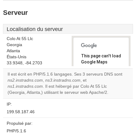
Serveur
Localisation du serveur
Colo At 55 Llc
Georgia
Atlanta
This page can't load
États-Unis
Google Maps
33.9348, -84.2703
correctly.
Il est écrit en PHP/5.1.6 langages. Ses 3 serveurs DNS sont
ns2.instradns.com
,
ns3.instradns.com
, et
Do you
OK
ns1.instradns.com
. Il est hébergé par Colo At 55 Llc
own this
website?
(Georgia, Atlanta,) utilisant le serveur web Apache/2.
IP:
199.58.187.46
Propulsé par:
PHP/5.1.6