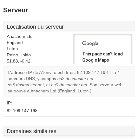
Serveur
Localisation du serveur
Anachem Ltd
England
Luton
This page can't load
Reino Unido
Google Maps
51.88, -0.42
correctly.
L'adresse IP de A1envirotech.fr est 82.109.147.198. Il a 4
serveurs DNS, y compris
ns2.dnsmaster.net
,
Do you
OK
ns3.dnsmaster.net
, et
ns0.dnsmaster.net
own this
. Son serveur web
website?
se trouve à Anachem Ltd (England, Luton.)
IP:
82.109.147.198
Domaines similaires