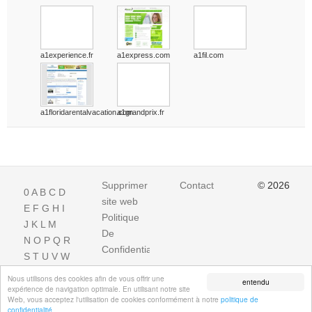
a1experience.fr
a1express.com
a1fil.com
a1floridarentalvacation.com
a1grandprix.fr
Supprimer
Contact
© 2026
0
A
B
C
D
site web
E
F
G
H
I
Politique
J
K
L
M
De
N
O
P
Q
R
Confidentialite
S
T
U
V
W
X
Y
Z
Nous utilisons des cookies afin de vous offrir une
entendu
expérience de navigation optimale. En utilisant notre site
Web, vous acceptez l'utilisation de cookies conformément à notre
politique de
confidentialité