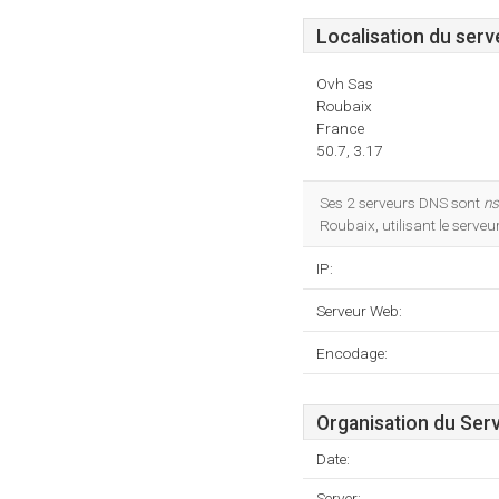
Localisation du serv
Ovh Sas
Roubaix
France
50.7, 3.17
Ses 2 serveurs DNS sont
ns
Roubaix, utilisant le serve
IP:
Serveur Web:
Encodage:
Organisation du Ser
Date:
Server: