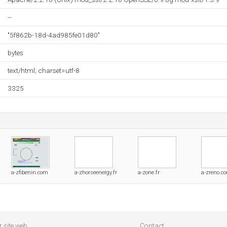
--
"5f862b-18d-4ad985fe01d80"
bytes
text/html; charset=utf-8
3325
a-zfibenin.com
a-zhorseenergy.fr
a-zone.fr
a-zreno.c
 site web
Contact