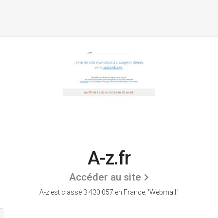
A-z.fr
Accéder au site
A-z est classé 3 430 057 en France.
'Webmail.'