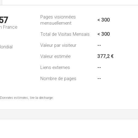
Pages visionnées
57
< 300
mensuellement
n France
< 300
Total de Visitas Mensais
--
Valeur par visiteur
ondial
377,2 €
Valeur estimée
--
Liens externes
--
Nombre de pages
 Données estimées, lire la décharge.