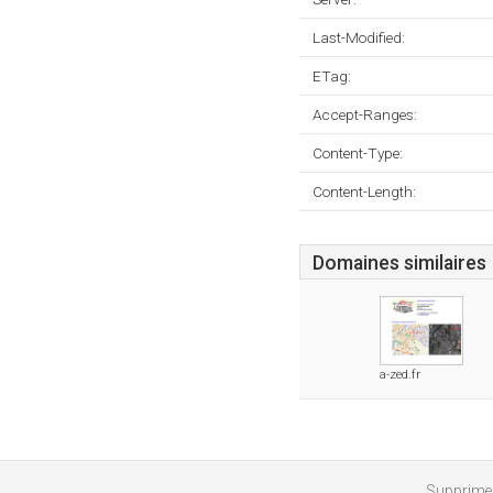
Last-Modified:
ETag:
Accept-Ranges:
Content-Type:
Content-Length:
Domaines similaires
a-zed.fr
Supprimer