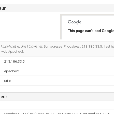
eur
This page can't load Google
Do you own this website?
15.ovh.net
, et
dns15.ovh.net
. Son adresse IP locale est 213.186.33.5. Il est
ur web Apache/2.
213.186.33.5
Apache/2
utf-8
veur
--
Apache/2.2.16 (Unix) mod_ssl/2.2.16 OpenSSL/0.9.8g mod-xslt/1.3.9