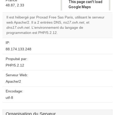
France
This page can't load
48.87, 2.33
Google Maps
correctly.
Il est hébergé par Proxad Free Sas Paris, utilisant le serveur
web Apache/2. Il a 2 entrées DNS,
ns17.ovh.net
, et
Do you
OK
dns17.ovh.net
. L'environnement du langage de
own this
website?
programmation est PHP/5.2.12.
IP:
88.174.133.248
Propulsé par:
PHP/5.2.12
Serveur Web:
Apache/2
Encodage:
utf-8
Organisation du Serveur