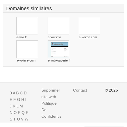
Domaines similaires
a-voir.fr
a-voir.info
a-voiron.com
a-voiture.com
a-voix-ouverte.fr
Supprimer
Contact
© 2026
0
A
B
C
D
site web
E
F
G
H
I
Politique
J
K
L
M
De
N
O
P
Q
R
Confidentialite
S
T
U
V
W
X
Y
Z