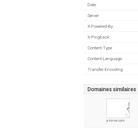
Date:
Server:
X-Powered-By:
X-Pingback:
Content-Type:
Content-Language:
Transfer-Encoding:
Domaines similaires
a-no-ne.com