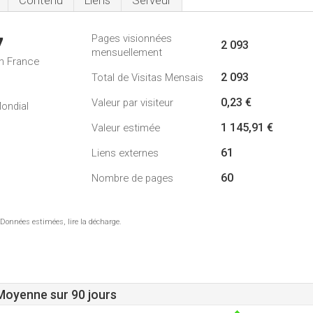
Contenu
Liens
Serveur
Pages visionnées
7
2 093
mensuellement
n France
2 093
Total de Visitas Mensais
0,23 €
Valeur par visiteur
ondial
1 145,91 €
Valeur estimée
61
Liens externes
60
Nombre de pages
 Données estimées, lire la décharge.
 Moyenne sur 90 jours