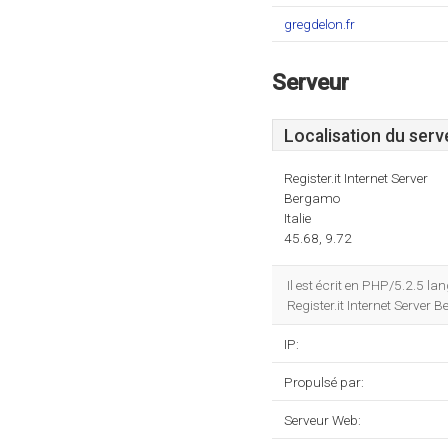
gregdelon.fr
Serveur
Localisation du serv
Register.it Internet Server
Bergamo
Italie
45.68, 9.72
Il est écrit en PHP/5.2.5 l
Register.it Internet Server 
IP:
Propulsé par:
Serveur Web: