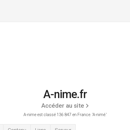
A-nime.fr
Accéder au site
A-nime est classé 136 847 en France.
'A-nimé.'