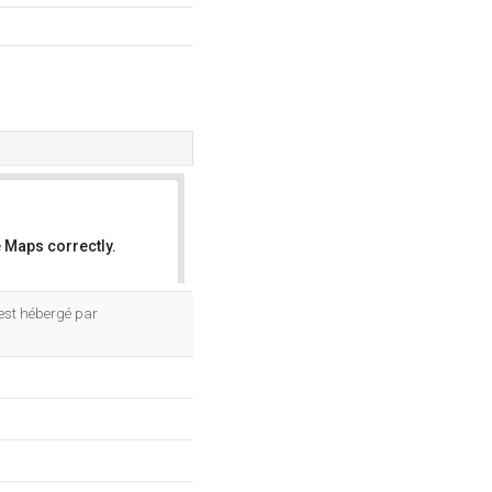
 Maps correctly.
OK
l est hébergé par