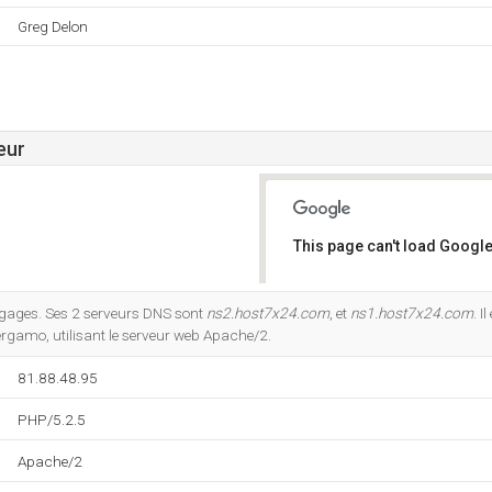
Greg Delon
eur
This page can't load Google
Do you own this website?
angages. Ses 2 serveurs DNS sont
ns2.host7x24.com
, et
ns1.host7x24.com
. I
Bergamo, utilisant le serveur web Apache/2.
81.88.48.95
PHP/5.2.5
Apache/2