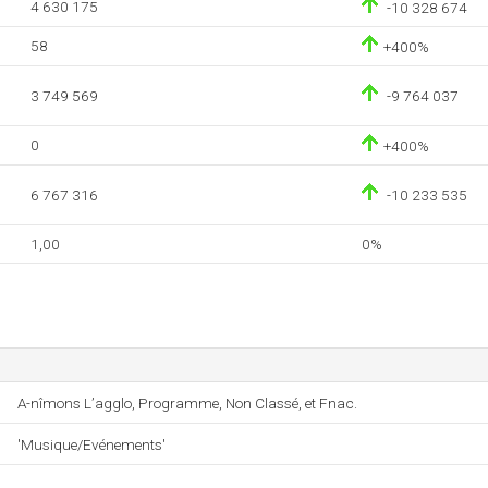
4 630 175
-10 328 674
58
+400%
3 749 569
-9 764 037
0
+400%
6 767 316
-10 233 535
1,00
0%
A-nîmons L’agglo, Programme, Non Classé, et Fnac.
'Musique/Evénements'