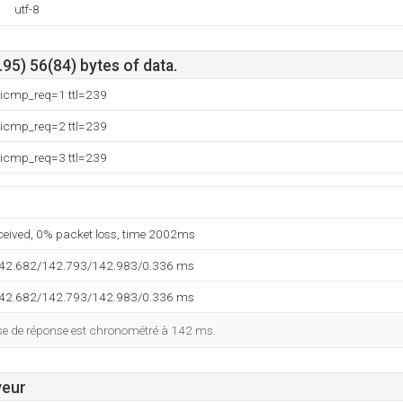
utf-8
95) 56(84) bytes of data.
 icmp_req=1 ttl=239
 icmp_req=2 ttl=239
 icmp_req=3 ttl=239
eceived, 0% packet loss, time 2002ms
142.682/142.793/142.983/0.336 ms
142.682/142.793/142.983/0.336 ms
esse de réponse est chronométré à 142 ms.
veur