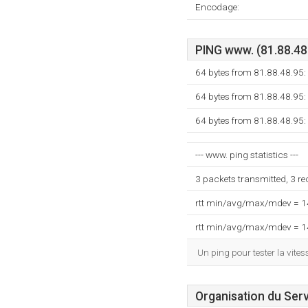
Encodage:
PING www. (81.88.48.
64 bytes from 81.88.48.95:
64 bytes from 81.88.48.95:
64 bytes from 81.88.48.95:
--- www. ping statistics ---
3 packets transmitted, 3 r
rtt min/avg/max/mdev = 
rtt min/avg/max/mdev = 
Un ping pour tester la vit
Organisation du Ser