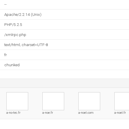
--
Apache/2.2.14 (Unix)
PHP/5.2.5
/xmlrpc.php
text/html; charset=UTF-8
fr
chunked
a-no-tec.fr
a-noe.fr
a-noel.com
a-noel.fr