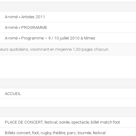
A-nimé » Artistes 2011
A-nimé » PROGRAMME
A-nimé » Programme – 9 / 10 juillet 2010 à Nîmes
isateurs quotidiens, visionnant en moyenne 1,00 pages chacun.
ACCUEIL
PLACE DE CONCERT, festival, soirée, spectacle, billet match foot
Billets concert, foot, rugby, théâtre, parc, tournée, festival