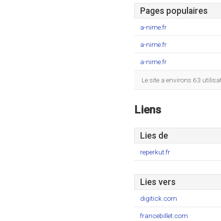
Pages populaires
a-nime.fr
a-nime.fr
a-nime.fr
Le site a environs 63 util
Liens
Lies de
reperkut.fr
Lies vers
digitick.com
francebillet.com