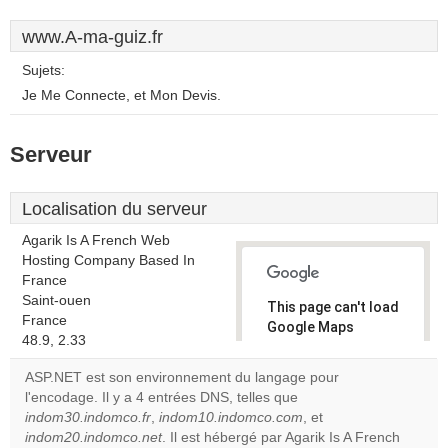
www.A-ma-guiz.fr
Sujets:
Je Me Connecte, et Mon Devis.
Serveur
Localisation du serveur
Agarik Is A French Web
Hosting Company Based In
France
Saint-ouen
This page can't load
France
Google Maps
48.9, 2.33
correctly.
ASP.NET est son environnement du langage pour
Do you
l'encodage. Il y a 4 entrées DNS, telles que
OK
own this
indom30.indomco.fr
,
indom10.indomco.com
, et
website?
indom20.indomco.net
. Il est hébergé par Agarik Is A French