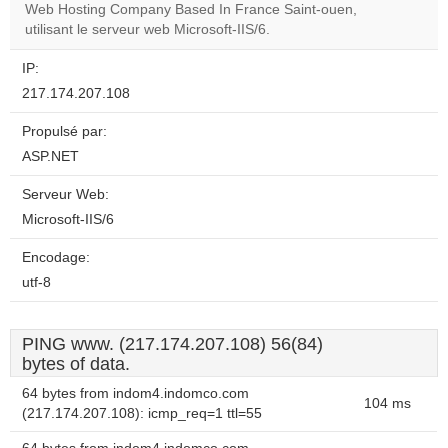
Web Hosting Company Based In France Saint-ouen,
utilisant le serveur web Microsoft-IIS/6.
IP:
217.174.207.108
Propulsé par:
ASP.NET
Serveur Web:
Microsoft-IIS/6
Encodage:
utf-8
PING www. (217.174.207.108) 56(84)
bytes of data.
64 bytes from indom4.indomco.com
104 ms
(217.174.207.108): icmp_req=1 ttl=55