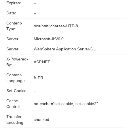
Expires:
--
Date:
--
Content-
text/html;charset=UTF-8
Type:
Server:
Microsoft-IIS/6.0
Server:
WebSphere Application Server/6.1
X-Powered-
ASP.NET
By:
Content-
fr-FR
Language:
Set-Cookie:
--
Cache-
no-cache="set-cookie, set-cookie2"
Control:
Transfer-
chunked
Encoding: