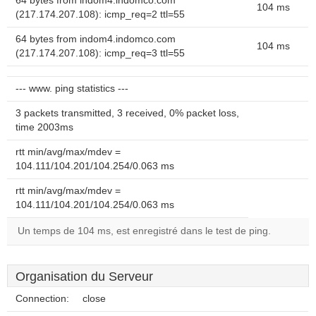
64 bytes from indom4.indomco.com
104 ms
(217.174.207.108): icmp_req=2 ttl=55
64 bytes from indom4.indomco.com
104 ms
(217.174.207.108): icmp_req=3 ttl=55
--- www. ping statistics ---
3 packets transmitted, 3 received, 0% packet loss,
time 2003ms
rtt min/avg/max/mdev =
104.111/104.201/104.254/0.063 ms
rtt min/avg/max/mdev =
104.111/104.201/104.254/0.063 ms
Un temps de 104 ms, est enregistré dans le test de ping.
Organisation du Serveur
Connection:
close