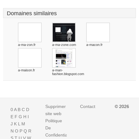
Domaines similaires
a-ma-zon.fr
a-ma-zone.com
a-macon.fr
a-maison.fr
a-man-
fashion.blogspot.com
Supprimer
Contact
© 2026
0
A
B
C
D
site web
E
F
G
H
I
Politique
J
K
L
M
De
N
O
P
Q
R
Confidentialite
S
T
U
V
W