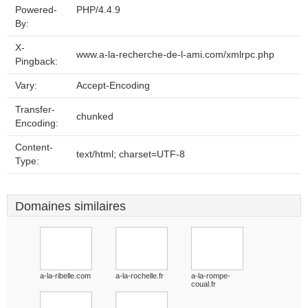
Powered-
PHP/4.4.9
By:
X-
www.a-la-recherche-de-l-ami.com/xmlrpc.php
Pingback:
Vary:
Accept-Encoding
Transfer-
chunked
Encoding:
Content-
text/html; charset=UTF-8
Type:
Domaines similaires
a-la-ribelle.com
a-la-rochelle.fr
a-la-rompe-
coual.fr