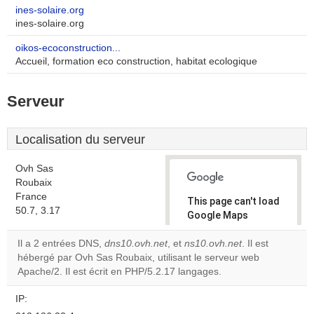
ines-solaire.org
ines-solaire.org
oikos-ecoconstruction...
Accueil, formation eco construction, habitat ecologique
Serveur
Localisation du serveur
Ovh Sas
Roubaix
France
This page can't load
50.7, 3.17
Google Maps
correctly.
Il a 2 entrées DNS,
dns10.ovh.net
, et
ns10.ovh.net
. Il est
hébergé par Ovh Sas Roubaix, utilisant le serveur web
Do you
OK
Apache/2. Il est écrit en PHP/5.2.17 langages.
own this
website?
IP: