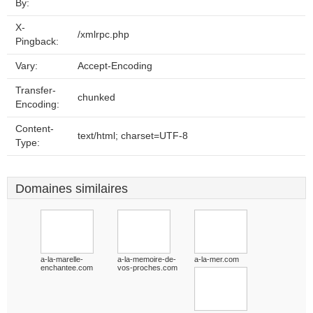
By:
X-
/xmlrpc.php
Pingback:
Vary:
Accept-Encoding
Transfer-
chunked
Encoding:
Content-
text/html; charset=UTF-8
Type:
Domaines similaires
a-la-marelle-
a-la-memoire-de-
a-la-mer.com
enchantee.com
vos-proches.com