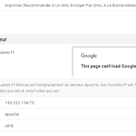
Imprimer, Recommander à Un Ami, Envoyer Par Sms, A La Bonne Adresse,
eur
aires Ft
This page can't load Google
Do you own this website?
ires Ft Rennes est l'emplacement du serveur Apache. Son Numéro IP est 
tes-acs.net
, et
snsvf.sites-acs.net
.
193.252.138.75
Apache
utf-8