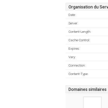
Organisation du Ser
Date:
Server:
Content-Length:
Cache-Control:
Expires:
Vary:
Connection:
Content-Type:
Domaines similaires