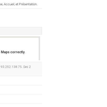
 Accueil, et Présentation.
 Maps correctly.
OK
193.252.138.75. Ses 2