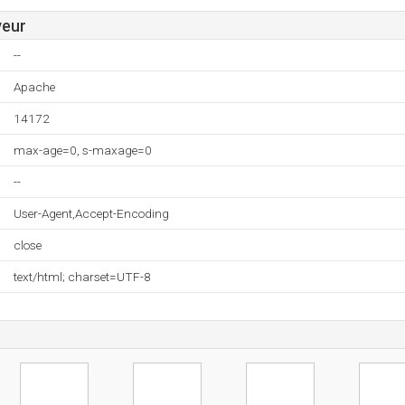
veur
--
Apache
14172
max-age=0, s-maxage=0
--
User-Agent,Accept-Encoding
close
text/html; charset=UTF-8