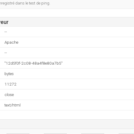
egistré dans le test de ping.
veur
--
Apache
--
"12d5f0f-2c08-48a4f8e80a7b5"
bytes
11272
close
text/html