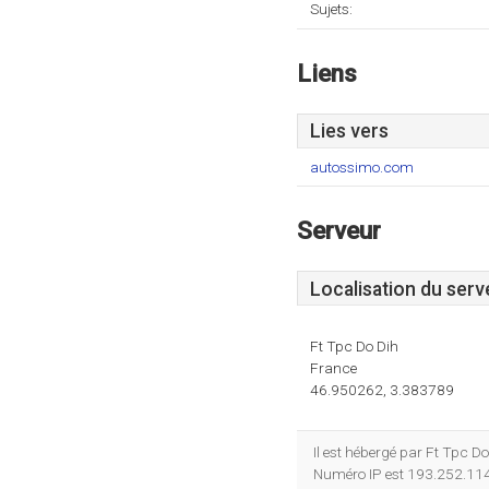
Sujets:
Liens
Lies vers
autossimo.com
Serveur
Localisation du serv
Ft Tpc Do Dih
France
46.950262, 3.383789
Il est hébergé par Ft Tpc D
Numéro IP est 193.252.114