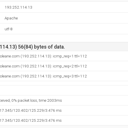
193.252.114.13
Apache
utf-8
14.13) 56(84) bytes of data.
.oleane.com (193.252.114.13): icmp_req=1 ttl=112
.oleane.com (193.252.114.13): icmp_req=2 ttl=112
.oleane.com (193.252.114.13): icmp_req=3 ttl=112
eceived, 0% packet loss, time 2003ms
117.345/120.402/125.229/3.476 ms
117.345/120.402/125.229/3.476 ms