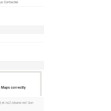
us Contacter.
 Maps correctly.
OK
t
, et
ns2.oleane.net
. Son