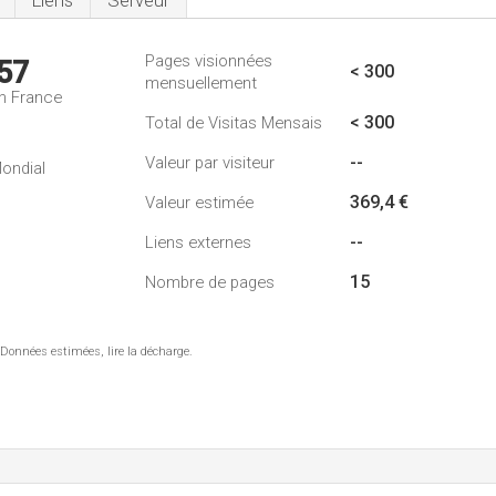
Liens
Serveur
Pages visionnées
57
< 300
mensuellement
n France
< 300
Total de Visitas Mensais
--
Valeur par visiteur
ondial
369,4 €
Valeur estimée
--
Liens externes
15
Nombre de pages
 Données estimées, lire la décharge.