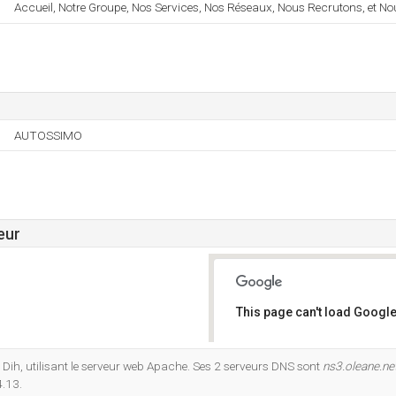
Accueil, Notre Groupe, Nos Services, Nos Réseaux, Nous Recrutons, et No
AUTOSSIMO
eur
This page can't load Google
Do you own this website?
o Dih, utilisant le serveur web Apache. Ses 2 serveurs DNS sont
ns3.oleane.ne
.13.