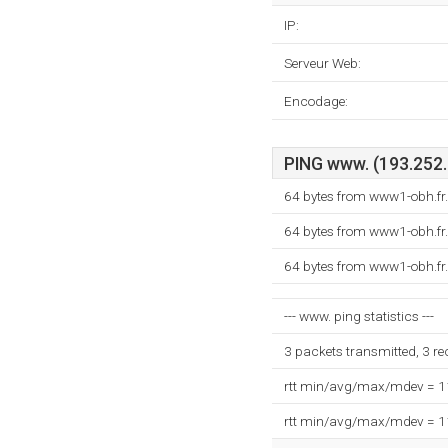
IP:
Serveur Web:
Encodage:
PING www. (193.252.1
64 bytes from www1-obh.fr
64 bytes from www1-obh.fr
64 bytes from www1-obh.fr
--- www. ping statistics ---
3 packets transmitted, 3 r
rtt min/avg/max/mdev = 
rtt min/avg/max/mdev = 